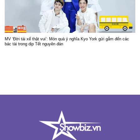
MV ‘Đời tài xế thật vui’: Món quà ý nghĩa Kyo York gửi gắm đến các
bác tài trong dịp Tết nguyên đán