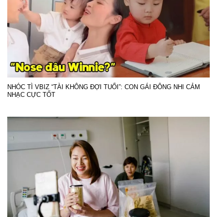
NHÓC TÌ VBIZ “TÀI KHÔNG ĐỢI TUỔI”: CON GÁI ĐÔNG NHI CẢM
NHẠC CỰC TỐT