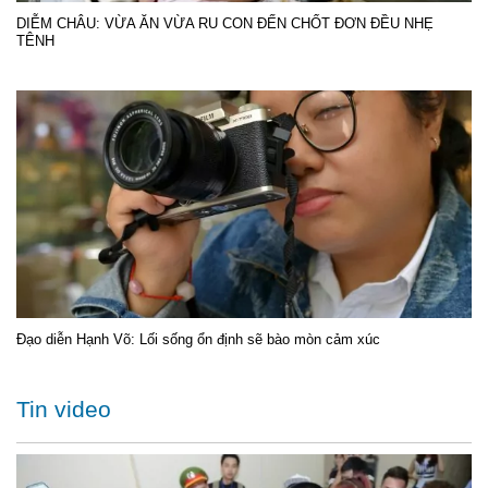
DIỄM CHÂU: VỪA ĂN VỪA RU CON ĐẾN CHỐT ĐƠN ĐỀU NHẸ
TÊNH
Đạo diễn Hạnh Võ: Lối sống ổn định sẽ bào mòn cảm xúc
Tin video