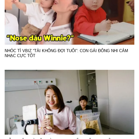
NHÓC TÌ VBIZ “TÀI KHÔNG ĐỢI TUỔI”: CON GÁI ĐÔNG NHI CẢM
NHẠC CỰC TỐT