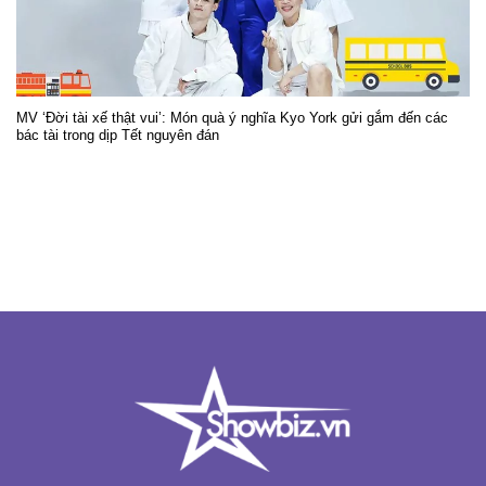
MV ‘Đời tài xế thật vui’: Món quà ý nghĩa Kyo York gửi gắm đến các
bác tài trong dịp Tết nguyên đán