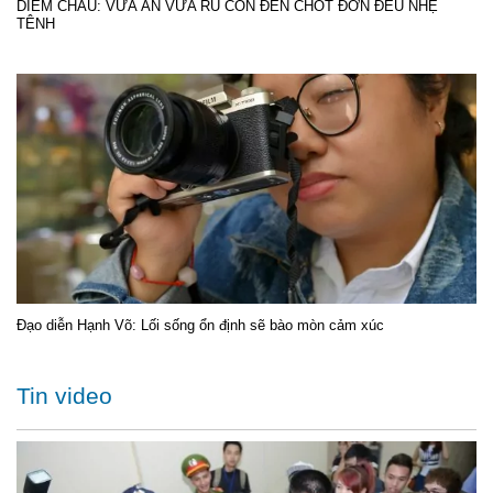
DIỄM CHÂU: VỪA ĂN VỪA RU CON ĐẾN CHỐT ĐƠN ĐỀU NHẸ
TÊNH
Đạo diễn Hạnh Võ: Lối sống ổn định sẽ bào mòn cảm xúc
Tin video