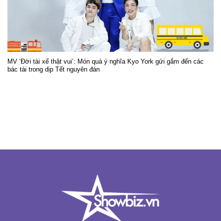
MV ‘Đời tài xế thật vui’: Món quà ý nghĩa Kyo York gửi gắm đến các
bác tài trong dịp Tết nguyên đán