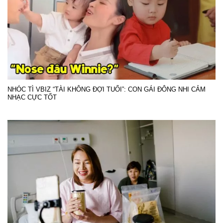
NHÓC TÌ VBIZ “TÀI KHÔNG ĐỢI TUỔI”: CON GÁI ĐÔNG NHI CẢM
NHẠC CỰC TỐT