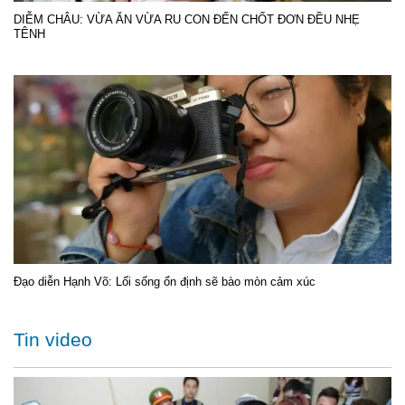
DIỄM CHÂU: VỪA ĂN VỪA RU CON ĐẾN CHỐT ĐƠN ĐỀU NHẸ
TÊNH
Đạo diễn Hạnh Võ: Lối sống ổn định sẽ bào mòn cảm xúc
Tin video