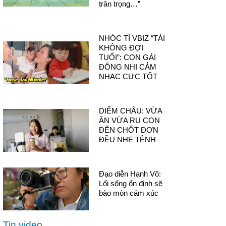
trân trọng…”
NHÓC TÌ VBIZ “TÀI
KHÔNG ĐỢI
TUỔI”: CON GÁI
ĐÔNG NHI CẢM
NHẠC CỰC TỐT
DIỄM CHÂU: VỪA
ĂN VỪA RU CON
ĐẾN CHỐT ĐƠN
ĐỀU NHẸ TÊNH
Đạo diễn Hạnh Võ:
Lối sống ổn định sẽ
bào mòn cảm xúc
Tin video