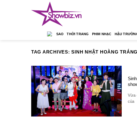
Skip
to
content
SAO
THỜI TRANG
PHIM NHẠC
HẬU TRƯỜN
TAG ARCHIVES:
SINH NHẬT HOÀNG TRÁN
Sinh
show
Vừa q
của