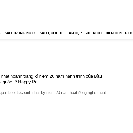
G
SAO TRONG NƯỚC
SAO QUỐC TẾ
LÀM ĐẸP
SỨC KHỎE
ĐIỂM ĐẾN
GIỚI
G
 nhật hoành tráng kỉ niệm 20 năm hành trình của Bầu
 quốc tế Happy Poli
ua, buổi tiệc sinh nhật kỷ niệm 20 năm hoạt động nghệ thuật