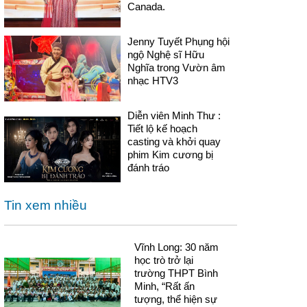
Canada.
Jenny Tuyết Phụng hội
ngộ Nghệ sĩ Hữu
Nghĩa trong Vườn âm
nhạc HTV3
Diễn viên Minh Thư :
Tiết lộ kế hoạch
casting và khởi quay
phim Kim cương bị
đánh tráo
Tin xem nhiều
Vĩnh Long: 30 năm
học trò trở lại
trường THPT Bình
Minh, “Rất ấn
tượng, thể hiện sự