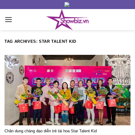
Skip
to
content
TAG ARCHIVES:
STAR TALENT KID
Chân dung chàng đạo diễn trẻ tài hoa Star Talent Kid