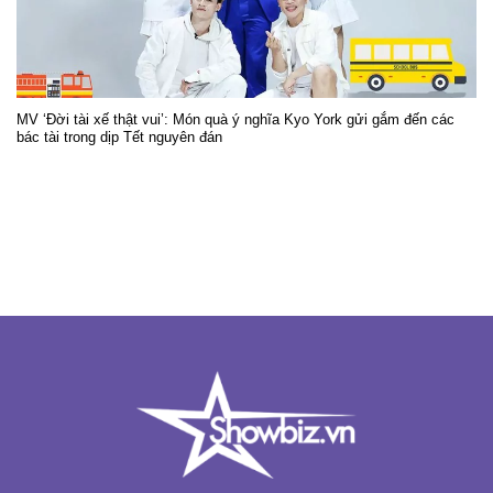
MV ‘Đời tài xế thật vui’: Món quà ý nghĩa Kyo York gửi gắm đến các
bác tài trong dịp Tết nguyên đán