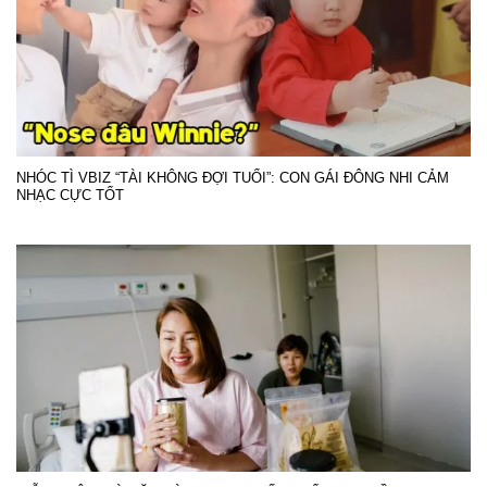
NHÓC TÌ VBIZ “TÀI KHÔNG ĐỢI TUỔI”: CON GÁI ĐÔNG NHI CẢM
NHẠC CỰC TỐT