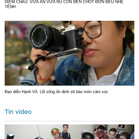
DIỄM CHÂU: VỪA ĂN VỪA RU CON ĐẾN CHỐT ĐƠN ĐỀU NHẸ
TÊNH
Đạo diễn Hạnh Võ: Lối sống ổn định sẽ bào mòn cảm xúc
Tin video