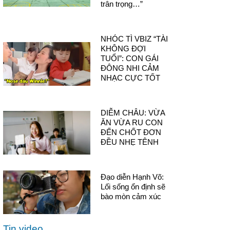
trân trọng…”
NHÓC TÌ VBIZ “TÀI
KHÔNG ĐỢI
TUỔI”: CON GÁI
ĐÔNG NHI CẢM
NHẠC CỰC TỐT
DIỄM CHÂU: VỪA
ĂN VỪA RU CON
ĐẾN CHỐT ĐƠN
ĐỀU NHẸ TÊNH
Đạo diễn Hạnh Võ:
Lối sống ổn định sẽ
bào mòn cảm xúc
Tin video