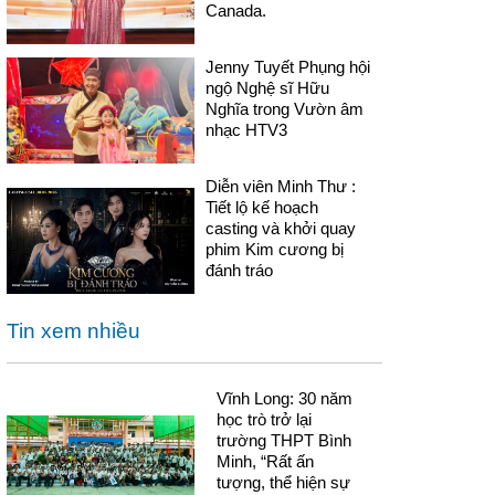
Canada.
Jenny Tuyết Phụng hội
ngộ Nghệ sĩ Hữu
Nghĩa trong Vườn âm
nhạc HTV3
Diễn viên Minh Thư :
Tiết lộ kế hoạch
casting và khởi quay
phim Kim cương bị
đánh tráo
Tin xem nhiều
Vĩnh Long: 30 năm
học trò trở lại
trường THPT Bình
Minh, “Rất ấn
tượng, thể hiện sự