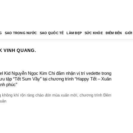
G
SAO TRONG NƯỚC
SAO QUỐC TẾ
LÀM ĐẸP
SỨC KHỎE
ĐIỂM ĐẾN
GIỚI
K VINH QUANG.
l Kid Nguyễn Ngọc Kim Chi đảm nhận vị trí vedette trong
ưu tập “Tết Sum Vầy” tại chương trình “Happy Tết – Xuân
ạnh phúc”
g không khí rộn ràng chào đón mùa xuân mới, chương trình Đêm
Xuân