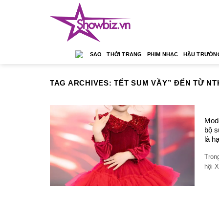
Skip
to
content
SAO
THỜI TRANG
PHIM NHẠC
HẬU TRƯỜN
TAG ARCHIVES:
TẾT SUM VẦY” ĐẾN TỪ NT
Mode
bộ s
là h
Tron
hội 