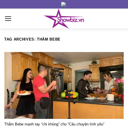
Skip
to
content
TAG ARCHIVES:
THẮM BEBE
Thắm Bebe mạnh tay “chi khủng” cho “Câu chuyện tình yêu”