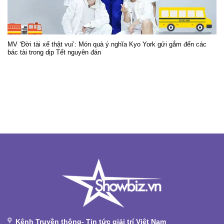
MV ‘Đời tài xế thật vui’: Món quà ý nghĩa Kyo York gửi gắm đến các
bác tài trong dịp Tết nguyên đán
Kênh Truyền thông- Tin tức giải trí Việt Nam