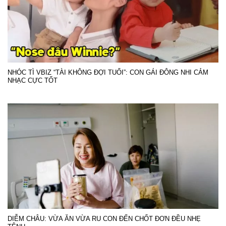
NHÓC TÌ VBIZ “TÀI KHÔNG ĐỢI TUỔI”: CON GÁI ĐÔNG NHI CẢM
NHẠC CỰC TỐT
DIỄM CHÂU: VỪA ĂN VỪA RU CON ĐẾN CHỐT ĐƠN ĐỀU NHẸ