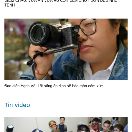
DIỄM CHÂU: VỪA ĂN VỪA RU CON ĐẾN CHỐT ĐƠN ĐỀU NHẸ
TÊNH
Đạo diễn Hạnh Võ: Lối sống ổn định sẽ bào mòn cảm xúc
Tin video