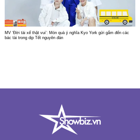
MV ‘Đời tài xế thật vui’: Món quà ý nghĩa Kyo York gửi gắm đến các
bác tài trong dịp Tết nguyên đán