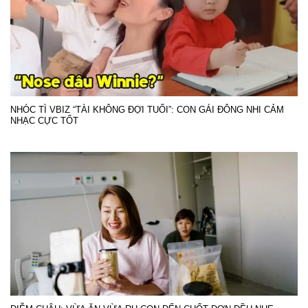
NHÓC TÌ VBIZ “TÀI KHÔNG ĐỢI TUỔI”: CON GÁI ĐÔNG NHI CẢM
NHẠC CỰC TỐT