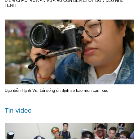
DIỄM CHÂU: VỪA ĂN VỪA RU CON ĐẾN CHỐT ĐƠN ĐỀU NHẸ
TÊNH
Đạo diễn Hạnh Võ: Lối sống ổn định sẽ bào mòn cảm xúc
Tin video