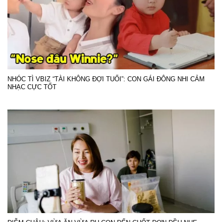
NHÓC TÌ VBIZ “TÀI KHÔNG ĐỢI TUỔI”: CON GÁI ĐÔNG NHI CẢM
NHẠC CỰC TỐT