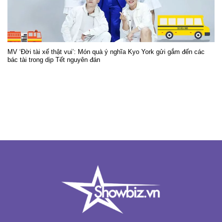
MV ‘Đời tài xế thật vui’: Món quà ý nghĩa Kyo York gửi gắm đến các
bác tài trong dịp Tết nguyên đán