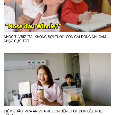
NHÓC TÌ VBIZ “TÀI KHÔNG ĐỢI TUỔI”: CON GÁI ĐÔNG NHI CẢM
NHẠC CỰC TỐT
DIỄM CHÂU: VỪA ĂN VỪA RU CON ĐẾN CHỐT ĐƠN ĐỀU NHẸ