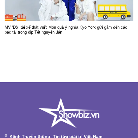
MV ‘Đời tài xế thật vui’: Món quà ý nghĩa Kyo York gửi gắm đến các
bác tài trong dịp Tết nguyên đán
Kênh Truyền thông- Tin tức giải trí Việt Nam