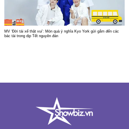
MV ‘Đời tài xế thật vui’: Món quà ý nghĩa Kyo York gửi gắm đến các
bác tài trong dịp Tết nguyên đán