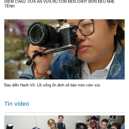
DIỄM CHÂU: VỪA ĂN VỪA RU CON ĐẾN CHỐT ĐƠN ĐỀU NHẸ
TÊNH
Đạo diễn Hạnh Võ: Lối sống ổn định sẽ bào mòn cảm xúc
Tin video