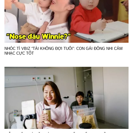
NHÓC TÌ VBIZ “TÀI KHÔNG ĐỢI TUỔI”: CON GÁI ĐÔNG NHI CẢM
NHẠC CỰC TỐT