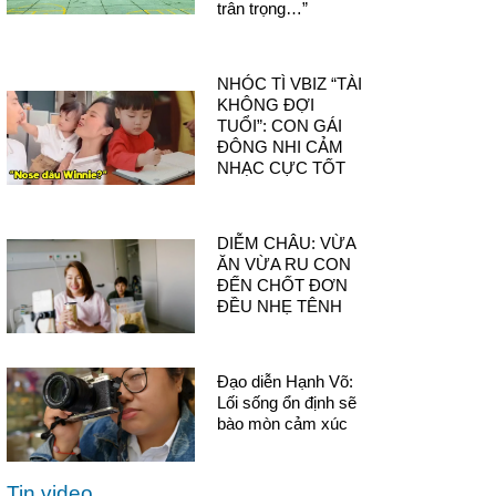
trân trọng…”
NHÓC TÌ VBIZ “TÀI
KHÔNG ĐỢI
TUỔI”: CON GÁI
ĐÔNG NHI CẢM
NHẠC CỰC TỐT
DIỄM CHÂU: VỪA
ĂN VỪA RU CON
ĐẾN CHỐT ĐƠN
ĐỀU NHẸ TÊNH
Đạo diễn Hạnh Võ:
Lối sống ổn định sẽ
bào mòn cảm xúc
Tin video