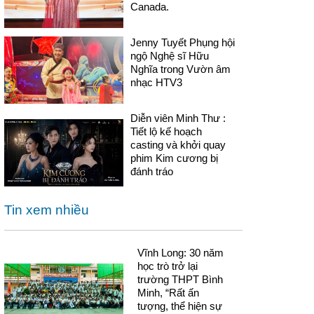
Canada.
Jenny Tuyết Phụng hội
ngộ Nghệ sĩ Hữu
Nghĩa trong Vườn âm
nhạc HTV3
Diễn viên Minh Thư :
Tiết lộ kế hoạch
casting và khởi quay
phim Kim cương bị
đánh tráo
Tin xem nhiều
Vĩnh Long: 30 năm
học trò trở lại
trường THPT Bình
Minh, “Rất ấn
tượng, thể hiện sự