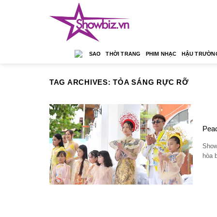
Skip
to
content
SAO
THỜI TRANG
PHIM NHẠC
HẬU TRƯỜN
TAG ARCHIVES:
TỎA SÁNG RỰC RỠ
Peac
Show
hòa 