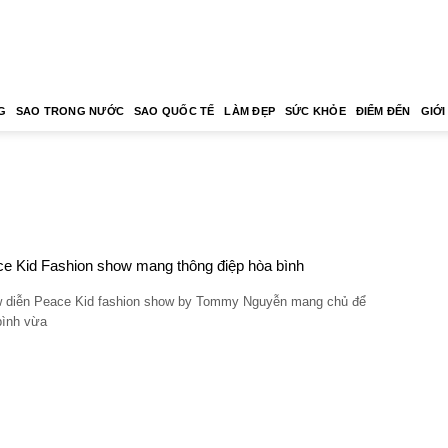
G
SAO TRONG NƯỚC
SAO QUỐC TẾ
LÀM ĐẸP
SỨC KHỎE
ĐIỂM ĐẾN
GIỚI
e Kid Fashion show mang thông điệp hòa bình
 diễn Peace Kid fashion show by Tommy Nguyễn mang chủ để
bình vừa