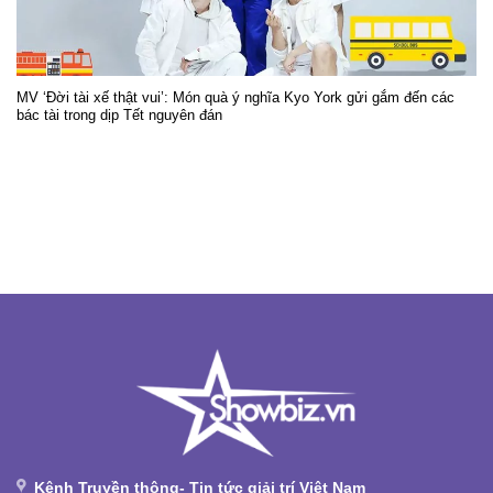
MV ‘Đời tài xế thật vui’: Món quà ý nghĩa Kyo York gửi gắm đến các
bác tài trong dịp Tết nguyên đán
Kênh Truyền thông- Tin tức giải trí Việt Nam