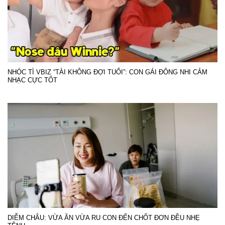
NHÓC TÌ VBIZ “TÀI KHÔNG ĐỢI TUỔI”: CON GÁI ĐÔNG NHI CẢM
NHẠC CỰC TỐT
DIỄM CHÂU: VỪA ĂN VỪA RU CON ĐẾN CHỐT ĐƠN ĐỀU NHẸ