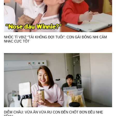
NHÓC TÌ VBIZ “TÀI KHÔNG ĐỢI TUỔI”: CON GÁI ĐÔNG NHI CẢM
NHẠC CỰC TỐT
DIỄM CHÂU: VỪA ĂN VỪA RU CON ĐẾN CHỐT ĐƠN ĐỀU NHẸ