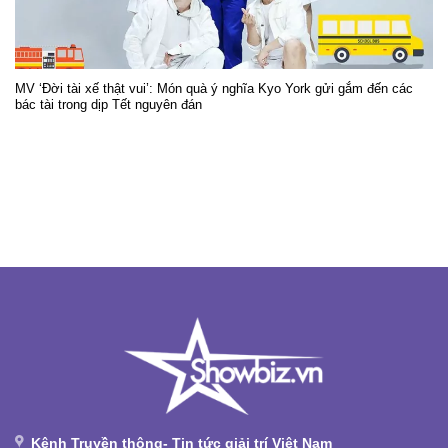
MV ‘Đời tài xế thật vui’: Món quà ý nghĩa Kyo York gửi gắm đến các
bác tài trong dịp Tết nguyên đán
Kênh Truyền thông- Tin tức giải trí Việt Nam