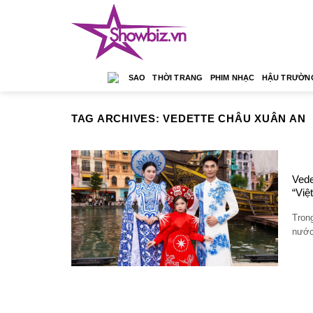
Skip
to
content
SAO
THỜI TRANG
PHIM NHẠC
HẬU TRƯỜN
TAG ARCHIVES:
VEDETTE CHÂU XUÂN AN
Vede
“Việ
Tron
nước