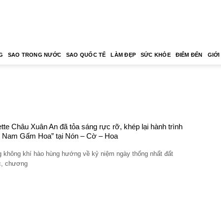
G
SAO TRONG NƯỚC
SAO QUỐC TẾ
LÀM ĐẸP
SỨC KHỎE
ĐIỂM ĐẾN
GIỚI
tte Châu Xuân An đã tỏa sáng rực rỡ, khép lại hành trình
t Nam Gấm Hoa” tại Nón – Cờ – Hoa
g không khí hào hùng hướng về kỷ niệm ngày thống nhất đất
, chương