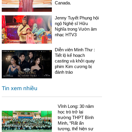
Canada.
Jenny Tuyết Phụng hội
ngộ Nghệ sĩ Hữu
Nghĩa trong Vườn âm
nhạc HTV3
Diễn viên Minh Thư :
Tiết lộ kế hoạch
casting và khởi quay
phim Kim cương bị
đánh tráo
Tin xem nhiều
Vĩnh Long: 30 năm
học trò trở lại
trường THPT Bình
Minh, “Rất ấn
tượng, thể hiện sự