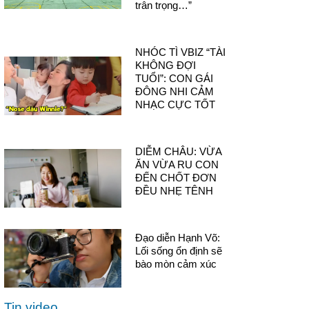
trân trọng…”
NHÓC TÌ VBIZ “TÀI
KHÔNG ĐỢI
TUỔI”: CON GÁI
ĐÔNG NHI CẢM
NHẠC CỰC TỐT
DIỄM CHÂU: VỪA
ĂN VỪA RU CON
ĐẾN CHỐT ĐƠN
ĐỀU NHẸ TÊNH
Đạo diễn Hạnh Võ:
Lối sống ổn định sẽ
bào mòn cảm xúc
Tin video