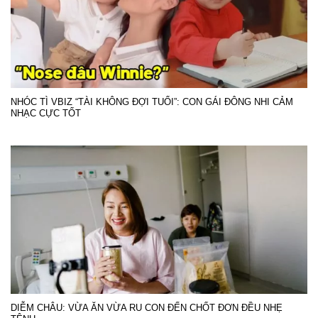
NHÓC TÌ VBIZ “TÀI KHÔNG ĐỢI TUỔI”: CON GÁI ĐÔNG NHI CẢM
NHẠC CỰC TỐT
DIỄM CHÂU: VỪA ĂN VỪA RU CON ĐẾN CHỐT ĐƠN ĐỀU NHẸ