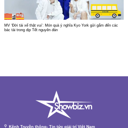
MV ‘Đời tài xế thật vui’: Món quà ý nghĩa Kyo York gửi gắm đến các
bác tài trong dịp Tết nguyên đán
Kênh Truyền thông- Tin tức giải trí Việt Nam