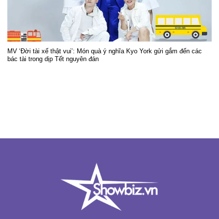
MV ‘Đời tài xế thật vui’: Món quà ý nghĩa Kyo York gửi gắm đến các
bác tài trong dịp Tết nguyên đán