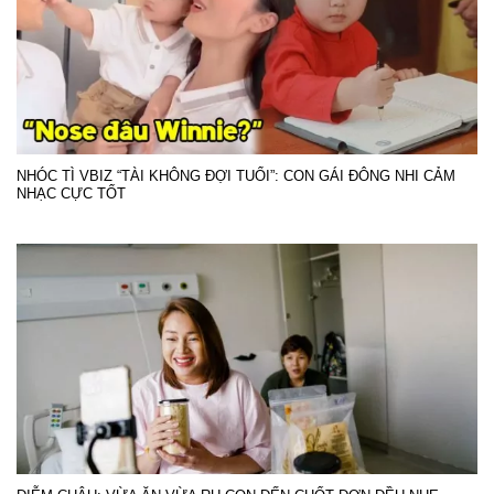
NHÓC TÌ VBIZ “TÀI KHÔNG ĐỢI TUỔI”: CON GÁI ĐÔNG NHI CẢM
NHẠC CỰC TỐT