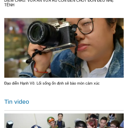
DIỄM CHÂU: VỪA ĂN VỪA RU CON ĐẾN CHỐT ĐƠN ĐỀU NHẸ
TÊNH
Đạo diễn Hạnh Võ: Lối sống ổn định sẽ bào mòn cảm xúc
Tin video