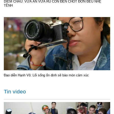
DIỄM CHÂU: VỪA ĂN VỪA RU CON ĐẾN CHỐT ĐƠN ĐỀU NHẸ
TÊNH
Đạo diễn Hạnh Võ: Lối sống ổn định sẽ bào mòn cảm xúc
Tin video