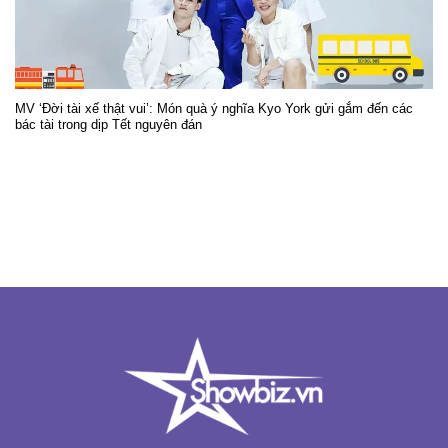
MV ‘Đời tài xế thật vui’: Món quà ý nghĩa Kyo York gửi gắm đến các
bác tài trong dịp Tết nguyên đán