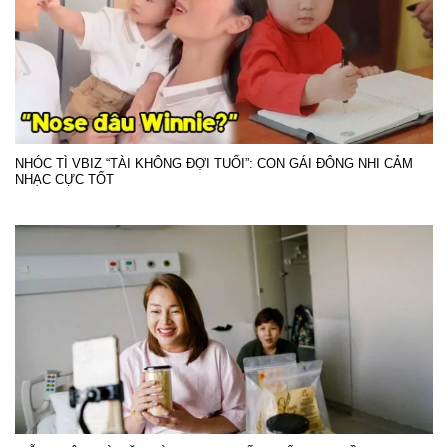
NHÓC TÌ VBIZ “TÀI KHÔNG ĐỢI TUỔI”: CON GÁI ĐÔNG NHI CẢM
NHẠC CỰC TỐT