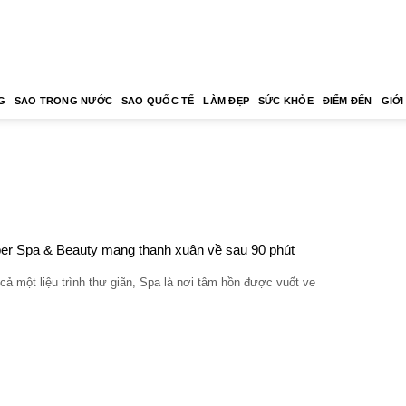
G
SAO TRONG NƯỚC
SAO QUỐC TẾ
LÀM ĐẸP
SỨC KHỎE
ĐIỂM ĐẾN
GIỚI
r Spa & Beauty mang thanh xuân về sau 90 phút
cả một liệu trình thư giãn, Spa là nơi tâm hồn được vuốt ve