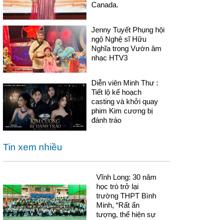
Canada.
Jenny Tuyết Phụng hội
ngộ Nghệ sĩ Hữu
Nghĩa trong Vườn âm
nhạc HTV3
Diễn viên Minh Thư :
Tiết lộ kế hoạch
casting và khởi quay
phim Kim cương bị
đánh tráo
Tin xem nhiều
Vĩnh Long: 30 năm
học trò trở lại
trường THPT Bình
Minh, “Rất ấn
tượng, thể hiện sự