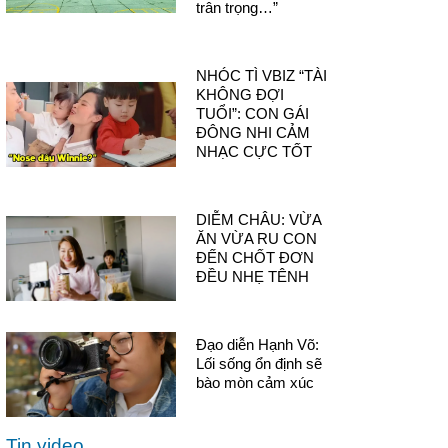
trân trọng…”
NHÓC TÌ VBIZ “TÀI
KHÔNG ĐỢI
TUỔI”: CON GÁI
ĐÔNG NHI CẢM
NHẠC CỰC TỐT
DIỄM CHÂU: VỪA
ĂN VỪA RU CON
ĐẾN CHỐT ĐƠN
ĐỀU NHẸ TÊNH
Đạo diễn Hạnh Võ:
Lối sống ổn định sẽ
bào mòn cảm xúc
Tin video