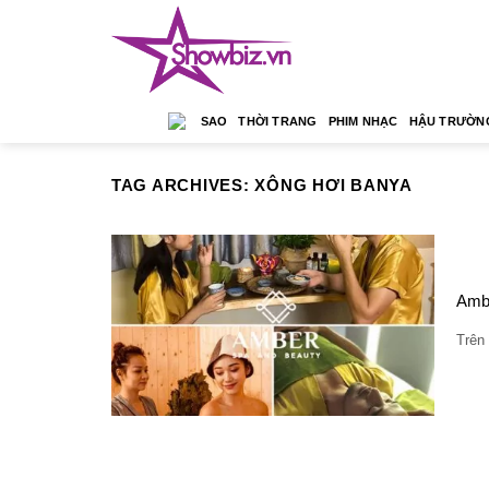
Skip
to
content
SAO
THỜI TRANG
PHIM NHẠC
HẬU TRƯỜN
TAG ARCHIVES:
XÔNG HƠI BANYA
Ambe
Trên 