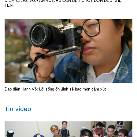
DIỄM CHÂU: VỪA ĂN VỪA RU CON ĐẾN CHỐT ĐƠN ĐỀU NHẸ
TÊNH
Đạo diễn Hạnh Võ: Lối sống ổn định sẽ bào mòn cảm xúc
Tin video