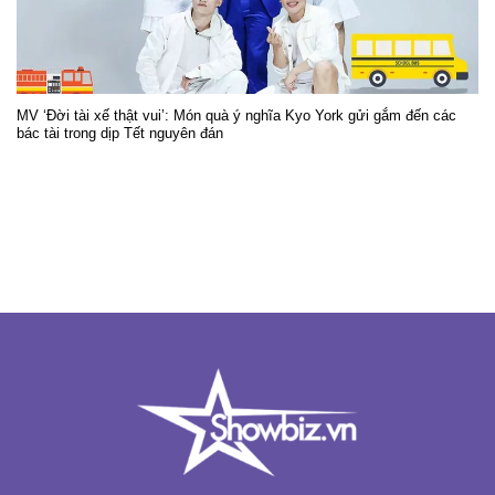
MV ‘Đời tài xế thật vui’: Món quà ý nghĩa Kyo York gửi gắm đến các
bác tài trong dịp Tết nguyên đán