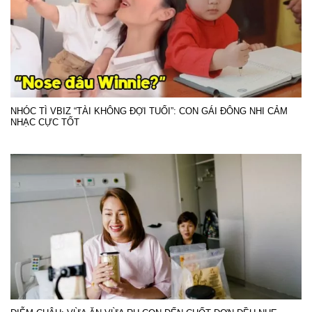
NHÓC TÌ VBIZ “TÀI KHÔNG ĐỢI TUỔI”: CON GÁI ĐÔNG NHI CẢM
NHẠC CỰC TỐT