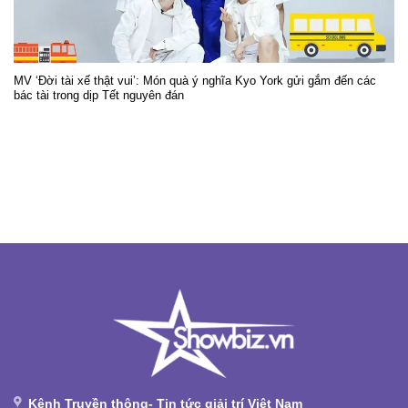
MV ‘Đời tài xế thật vui’: Món quà ý nghĩa Kyo York gửi gắm đến các
bác tài trong dịp Tết nguyên đán
Kênh Truyền thông- Tin tức giải trí Việt Nam