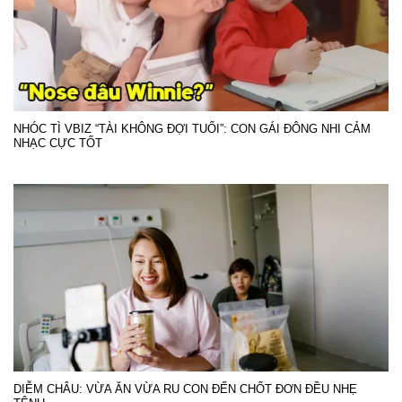
NHÓC TÌ VBIZ “TÀI KHÔNG ĐỢI TUỔI”: CON GÁI ĐÔNG NHI CẢM
NHẠC CỰC TỐT
DIỄM CHÂU: VỪA ĂN VỪA RU CON ĐẾN CHỐT ĐƠN ĐỀU NHẸ