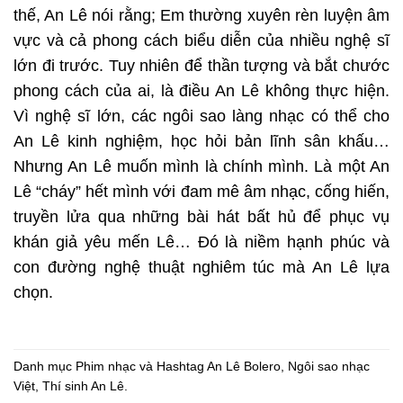
thế, An Lê nói rằng; Em thường xuyên rèn luyện âm
vực và cả phong cách biểu diễn của nhiều nghệ sĩ
lớn đi trước. Tuy nhiên để thần tượng và bắt chước
phong cách của ai, là điều An Lê không thực hiện.
Vì nghệ sĩ lớn, các ngôi sao làng nhạc có thể cho
An Lê kinh nghiệm, học hỏi bản lĩnh sân khấu…
Nhưng An Lê muốn mình là chính mình. Là một An
Lê “cháy” hết mình với đam mê âm nhạc, cống hiến,
truyền lửa qua những bài hát bất hủ để phục vụ
khán giả yêu mến Lê… Đó là niềm hạnh phúc và
con đường nghệ thuật nghiêm túc mà An Lê lựa
chọn.
Danh mục
Phim nhạc
và Hashtag
An Lê Bolero
,
Ngôi sao nhạc
Việt
,
Thí sinh An Lê
.