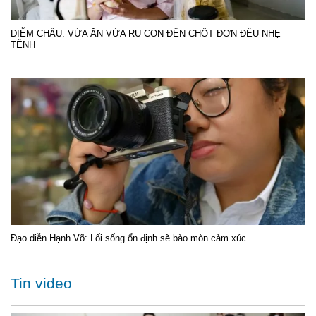
DIỄM CHÂU: VỪA ĂN VỪA RU CON ĐẾN CHỐT ĐƠN ĐỀU NHẸ
TÊNH
Đạo diễn Hạnh Võ: Lối sống ổn định sẽ bào mòn cảm xúc
Tin video