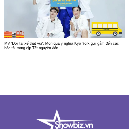
MV ‘Đời tài xế thật vui’: Món quà ý nghĩa Kyo York gửi gắm đến các
bác tài trong dịp Tết nguyên đán