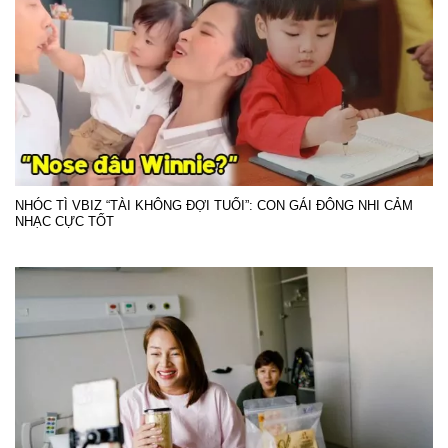
NHÓC TÌ VBIZ “TÀI KHÔNG ĐỢI TUỔI”: CON GÁI ĐÔNG NHI CẢM
NHẠC CỰC TỐT