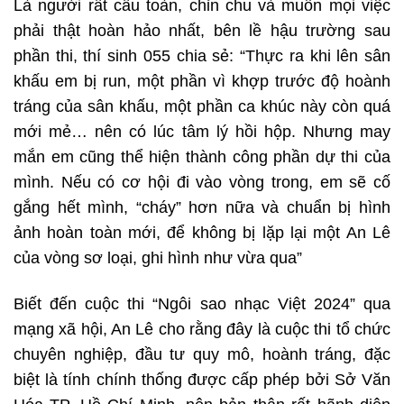
Là người rất cầu toàn, chỉn chu và muốn mọi việc
phải thật hoàn hảo nhất, bên lề hậu trường sau
phần thi, thí sinh 055 chia sẻ: “Thực ra khi lên sân
khấu em bị run, một phần vì khợp trước độ hoành
tráng của sân khấu, một phần ca khúc này còn quá
mới mẻ… nên có lúc tâm lý hồi hộp. Nhưng may
mắn em cũng thể hiện thành công phần dự thi của
mình. Nếu có cơ hội đi vào vòng trong, em sẽ cố
gắng hết mình, “cháy” hơn nữa và chuẩn bị hình
ảnh hoàn toàn mới, để không bị lặp lại một An Lê
của vòng sơ loại, ghi hình như vừa qua”
Biết đến cuộc thi “Ngôi sao nhạc Việt 2024” qua
mạng xã hội, An Lê cho rằng đây là cuộc thi tổ chức
chuyên nghiệp, đầu tư quy mô, hoành tráng, đặc
biệt là tính chính thống được cấp phép bởi Sở Văn