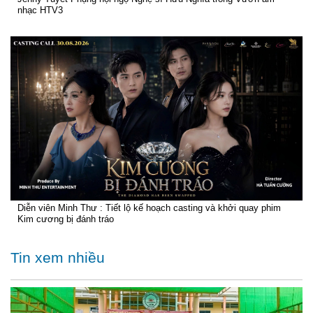
nhạc HTV3
Diễn viên Minh Thư : Tiết lộ kế hoạch casting và khởi quay phim
Kim cương bị đánh tráo
Tin xem nhiều