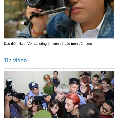
Đạo diễn Hạnh Võ: Lối sống ổn định sẽ bào mòn cảm xúc
Tin video