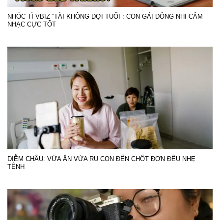
NHÓC TÌ VBIZ “TÀI KHÔNG ĐỢI TUỔI”: CON GÁI ĐÔNG NHI CẢM
NHẠC CỰC TỐT
DIỄM CHÂU: VỪA ĂN VỪA RU CON ĐẾN CHỐT ĐƠN ĐỀU NHẸ
TÊNH