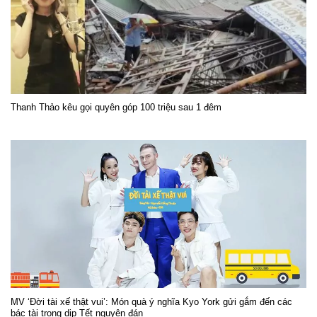
Thanh Thảo kêu gọi quyên góp 100 triệu sau 1 đêm
MV ‘Đời tài xế thật vui’: Món quà ý nghĩa Kyo York gửi gắm đến các
bác tài trong dịp Tết nguyên đán