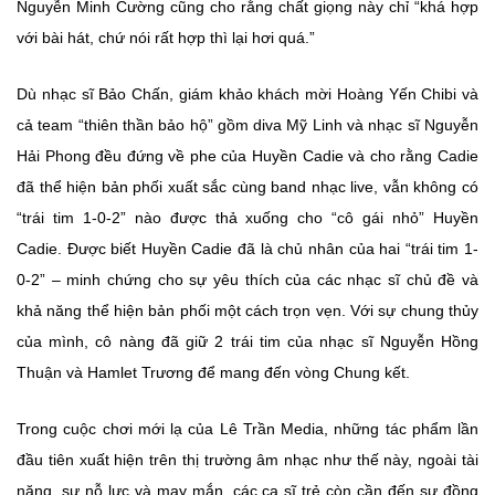
Nguyễn Minh Cường cũng cho rằng chất giọng này chỉ “khá hợp
với bài hát, chứ nói rất hợp thì lại hơi quá.”
Dù nhạc sĩ Bảo Chấn, giám khảo khách mời Hoàng Yến Chibi và
cả team “thiên thần bảo hộ” gồm diva Mỹ Linh và nhạc sĩ Nguyễn
Hải Phong đều đứng về phe của Huyền Cadie và cho rằng Cadie
đã thể hiện bản phối xuất sắc cùng band nhạc live, vẫn không có
“trái tim 1-0-2” nào được thả xuống cho “cô gái nhỏ” Huyền
Cadie. Được biết Huyền Cadie đã là chủ nhân của hai “trái tim 1-
0-2” – minh chứng cho sự yêu thích của các nhạc sĩ chủ đề và
khả năng thể hiện bản phối một cách trọn vẹn. Với sự chung thủy
của mình, cô nàng đã giữ 2 trái tim của nhạc sĩ Nguyễn Hồng
Thuận và Hamlet Trương để mang đến vòng Chung kết.
Trong cuộc chơi mới lạ của Lê Trần Media, những tác phẩm lần
đầu tiên xuất hiện trên thị trường âm nhạc như thế này, ngoài tài
năng, sự nỗ lực và may mắn, các ca sĩ trẻ còn cần đến sự đồng