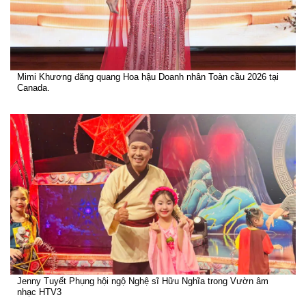
Mimi Khương đăng quang Hoa hậu Doanh nhân Toàn cầu 2026 tại
Canada.
Jenny Tuyết Phụng hội ngộ Nghệ sĩ Hữu Nghĩa trong Vườn âm
nhạc HTV3