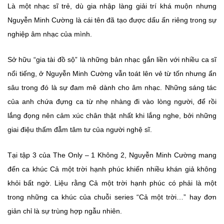
Là một nhạc sĩ trẻ, dù gia nhập làng giải trí khá muộn nhưng
Nguyễn Minh Cường là cái tên đã tạo được dấu ấn riêng trong sự
nghiệp âm nhạc của mình.
Sở hữu “gia tài đồ sộ” là những bản nhạc gắn liền với nhiều ca sĩ
nổi tiếng, ở Nguyễn Minh Cường vẫn toát lên vẻ từ tốn nhưng ẩn
sâu trong đó là sự đam mê dành cho âm nhạc. Những sáng tác
của anh chứa đựng ca từ nhẹ nhàng đi vào lòng người, để rồi
lắng đọng nên cảm xúc chân thật nhất khi lắng nghe, bởi những
giai điệu thấm đẫm tâm tư của người nghệ sĩ.
Tại tập 3 của The Only – 1 Không 2, Nguyễn Minh Cường mang
đến ca khúc Cả một trời hạnh phúc khiến nhiều khán giả không
khỏi bất ngờ. Liệu rằng Cả một trời hạnh phúc có phải là một
trong những ca khúc của chuỗi series “Cả một trời…” hay đơn
giản chỉ là sự trùng hợp ngẫu nhiên.