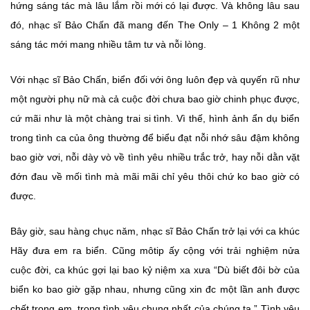
hứng sáng tác mà lâu lắm rồi mới có lại được. Và không lâu sau
đó, nhạc sĩ Bảo Chấn đã mang đến The Only – 1 Không 2 một
sáng tác mới mang nhiều tâm tư và nỗi lòng.
Với nhạc sĩ Bảo Chấn, biển đối với ông luôn đẹp và quyến rũ như
một người phụ nữ mà cả cuộc đời chưa bao giờ chinh phục được,
cứ mãi như là một chàng trai si tình. Vì thế, hình ảnh ẩn dụ biển
trong tình ca của ông thường để biểu đạt nỗi nhớ sâu đậm không
bao giờ vơi, nỗi dày vò về tình yêu nhiều trắc trở, hay nỗi dằn vặt
đớn đau về mối tình mà mãi mãi chỉ yêu thôi chứ ko bao giờ có
được.
Bây giờ, sau hàng chục năm, nhạc sĩ Bảo Chấn trở lại với ca khúc
Hãy đưa em ra biển. Cũng môtip ấy cộng với trải nghiệm nửa
cuộc đời, ca khúc gợi lại bao kỷ niệm xa xưa “Dù biết đôi bờ của
biển ko bao giờ gặp nhau, nhưng cũng xin đc một lần anh được
chết trong em, trong tình yêu chung nhất của chúng ta.” Tình yêu