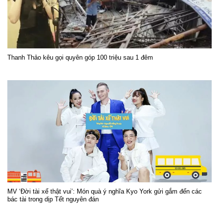
Thanh Thảo kêu gọi quyên góp 100 triệu sau 1 đêm
MV ‘Đời tài xế thật vui’: Món quà ý nghĩa Kyo York gửi gắm đến các
bác tài trong dịp Tết nguyên đán