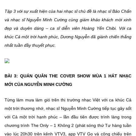
Tập 3 với sự xuất hiện của hai nhạc sĩ chủ đề là nhạc sĩ Bảo Chấn
và nhạc sĩ Nguyễn Minh Cường cùng giám khảo khách mời xinh
đẹp và duyên dáng – ca sĩ diễn viên Hoàng Yến Chibi. Với ca
khúc Cả một trời hạnh phúc, Dương Nguyễn đã giành chiến thắng
nhất tuần đầy thuyết phục.
BÀI 3: QUÁN QUÂN THE COVER SHOW MÙA 1 HÁT NHẠC
MỚI CỦA NGUYỄN MINH CƯỜNG
Từng làm mưa làm gió trên thị trường nhạc Việt với ca khúc Cả
một trời thương nhớ, nhạc sĩ Nguyễn Minh Cường tiếp tục gây sốt
với Cả một trời hạnh phúc – lần đầu tiên được trình làng trong
chương trình The Only – 1 Không 2 (phát sóng thứ Tư hàng tuần
vào lúc 20h30 trên kênh VTV3, app VTV Go và công chiếu trên