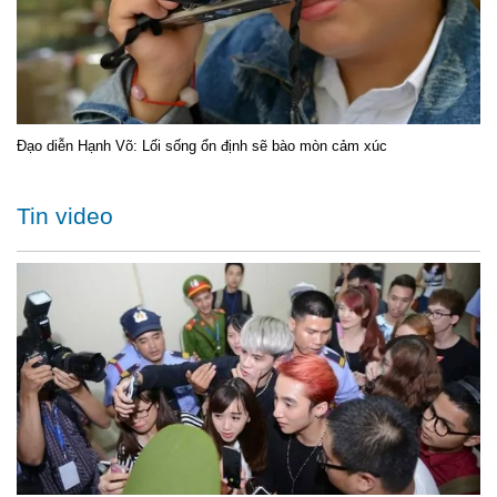
Đạo diễn Hạnh Võ: Lối sống ổn định sẽ bào mòn cảm xúc
Tin video