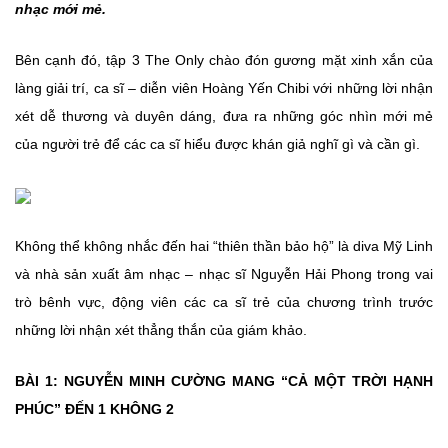
nhạc mới mẻ.
Bên cạnh đó, tập 3 The Only chào đón gương mặt xinh xắn của
làng giải trí, ca sĩ – diễn viên Hoàng Yến Chibi với những lời nhận
xét dễ thương và duyên dáng, đưa ra những góc nhìn mới mẻ
của người trẻ để các ca sĩ hiểu được khán giả nghĩ gì và cần gì.
Không thể không nhắc đến hai “thiên thần bảo hộ” là diva Mỹ Linh
và nhà sản xuất âm nhạc – nhạc sĩ Nguyễn Hải Phong trong vai
trò bênh vực, động viên các ca sĩ trẻ của chương trình trước
những lời nhận xét thẳng thắn của giám khảo.
BÀI 1: NGUYỄN MINH CƯỜNG MANG “CẢ MỘT TRỜI HẠNH
PHÚC” ĐẾN 1 KHÔNG 2