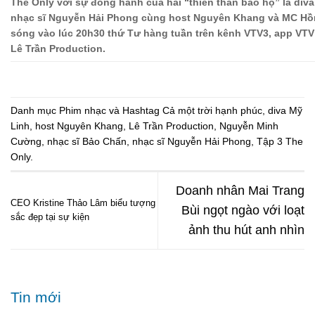
The Only với sự đồng hành của hai “thiên thần bảo hộ” là div
nhạc sĩ Nguyễn Hải Phong cùng host Nguyên Khang và MC Hồ
sóng vào lúc 20h30 thứ Tư hàng tuần trên kênh VTV3, app VTV
Lê Trần Production.
Danh mục
Phim nhạc
và Hashtag
Cả một trời hạnh phúc
,
diva Mỹ
Linh
,
host Nguyên Khang
,
Lê Trần Production
,
Nguyễn Minh
Cường
,
nhạc sĩ Bảo Chấn
,
nhạc sĩ Nguyễn Hải Phong
,
Tập 3 The
Only
.
Doanh nhân Mai Trang
CEO Kristine Thảo Lâm biểu tượng
Bùi ngọt ngào với loạt
sắc đẹp tại sự kiện
ảnh thu hút anh nhìn
Tin mới