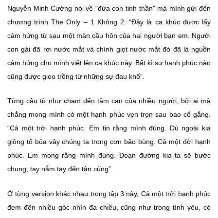
Nguyễn Minh Cường nói về “đứa con tinh thần” mà mình gửi đến
chương trình The Only – 1 Không 2: “Đây là ca khúc được lấy
cảm hứng từ sau một màn cầu hôn của hai người bạn em. Người
con gái đã rơi nước mắt và chính giọt nước mắt đó đã là nguồn
cảm hứng cho mình viết lên ca khúc này. Bất kì sự hạnh phúc nào
cũng được gieo trồng từ những sự đau khổ”.
Từng câu từ như chạm đến tâm can của nhiều người, bởi ai mà
chẳng mong mình có một hạnh phúc vẹn trọn sau bao cố gắng.
“Cả một trời hạnh phúc. Em tin rằng mình đúng. Dù ngoài kia
giông tố bủa vây chúng ta trong cơn bão bùng. Cả một đời hạnh
phúc. Em mong rằng mình đúng. Đoạn đường kia ta sẽ bước
chung, tay nắm tay đến tận cùng”.
Ở từng version khác nhau trong tập 3 này, Cả một trời hạnh phúc
đem đến nhiều góc nhìn đa chiều, cũng như trong tình yêu, có