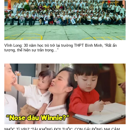
Vĩnh Long: 30 năm học trò trở lại trường THPT Bình Minh, “Rất ấn
tượng, thể hiện sự trân trọng…”
NHÓC TÌ VBIZ “TÀI KHÔNG ĐỢI TUỔI”: CON GÁI ĐÔNG NHI CẢM