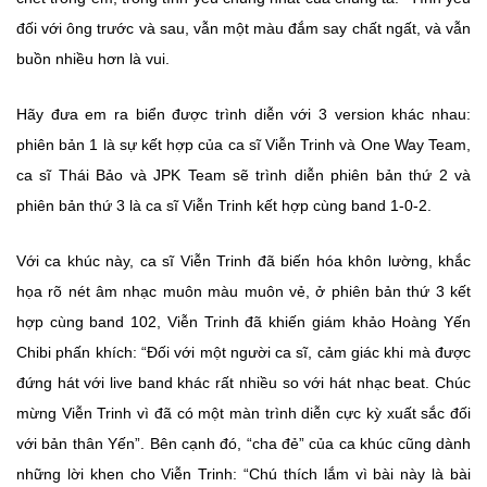
đối với ông trước và sau, vẫn một màu đắm say chất ngất, và vẫn
buồn nhiều hơn là vui.
Hãy đưa em ra biển được trình diễn với 3 version khác nhau:
phiên bản 1 là sự kết hợp của ca sĩ Viễn Trinh và One Way Team,
ca sĩ Thái Bảo và JPK Team sẽ trình diễn phiên bản thứ 2 và
phiên bản thứ 3 là ca sĩ Viễn Trinh kết hợp cùng band 1-0-2.
Với ca khúc này, ca sĩ Viễn Trinh đã biến hóa khôn lường, khắc
họa rõ nét âm nhạc muôn màu muôn vẻ, ở phiên bản thứ 3 kết
hợp cùng band 102, Viễn Trinh đã khiến giám khảo Hoàng Yến
Chibi phấn khích: “Đối với một người ca sĩ, cảm giác khi mà được
đứng hát với live band khác rất nhiều so với hát nhạc beat. Chúc
mừng Viễn Trinh vì đã có một màn trình diễn cực kỳ xuất sắc đối
với bản thân Yến”. Bên cạnh đó, “cha đẻ” của ca khúc cũng dành
những lời khen cho Viễn Trinh: “Chú thích lắm vì bài này là bài