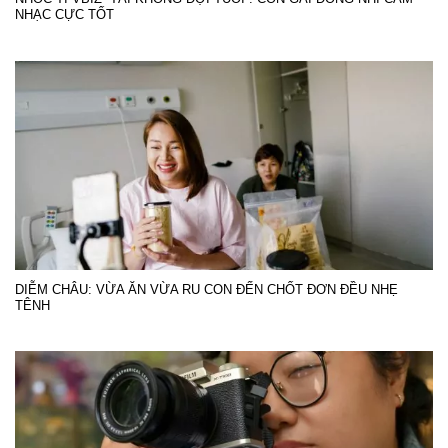
NHẠC CỰC TỐT
DIỄM CHÂU: VỪA ĂN VỪA RU CON ĐẾN CHỐT ĐƠN ĐỀU NHẸ
TÊNH