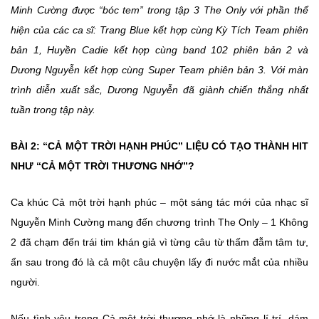
Minh Cường được “bóc tem” trong tập 3 The Only với phần thể
hiện của các ca sĩ: Trang Blue kết hợp cùng Kỳ Tích Team phiên
bản 1, Huyền Cadie kết hợp cùng band 102 phiên bản 2 và
Dương Nguyễn kết hợp cùng Super Team phiên bản 3. Với màn
trình diễn xuất sắc, Dương Nguyễn đã giành chiến thắng nhất
tuần trong tập này.
BÀI 2: “CẢ MỘT TRỜI HẠNH PHÚC” LIỆU CÓ TẠO THÀNH HIT
NHƯ “CẢ MỘT TRỜI THƯƠNG NHỚ”?
Ca khúc Cả một trời hạnh phúc – một sáng tác mới của nhạc sĩ
Nguyễn Minh Cường mang đến chương trình The Only – 1 Không
2 đã chạm đến trái tim khán giả vì từng câu từ thấm đẫm tâm tư,
ẩn sau trong đó là cả một câu chuyện lấy đi nước mắt của nhiều
người.
Nếu tình yêu trong Cả một trời thương nhớ là những lí trí, dám