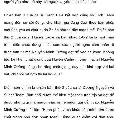
người yêu như thế này, có người lại yêu theo kiểu khác.
Phiên bản 1 của ca sĩ Trang Blue kết hợp cùng Kỳ Tích Team
mang đến sự sôi động, cho khán giả đung đưa theo bản phối,
một tình yêu có chút gì đó ồn ào nhưng đầy mạnh mẽ. Phiên bản
thứ 2 của ca sĩ Huyền Cadie và ban nhạc 1-0-2 lại là một màn
trình diễn chứa đựng nhiều cảm xúc, người nghe cảm nhận rõ
từng tâm tư mà Nguyễn Minh Cường đặt để vào ca khúc. Không
tiếc lời khen chất giọng của Huyền Cadie nhưng nhạc sĩ Nguyễn
Minh Cường cũng cho rằng chất giọng này chỉ “khá hợp với bài
hát, chứ nói rất hợp thì lại hơi quá”.
Điểm son chính là phiên bản thứ 3 của ca sĩ Dương Nguyễn và
Super Team. Bản phối được thể hiện một cách tròn trịa và đặt để
được những gì mà người nhạc sĩ trẻ muốn gửi gắm vào. Nguyễn
Minh Cường thốt lên: “Hạnh phúc vì ca khúc của mình tìm được
chất giọng phù hợp hoàn toàn”. Đồng quan điểm với đàn anh,