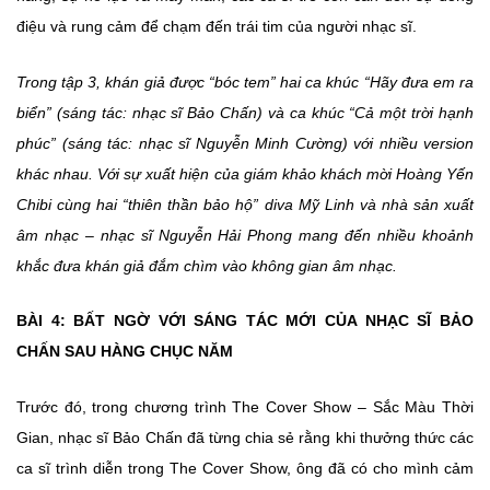
điệu và rung cảm để chạm đến trái tim của người nhạc sĩ.
Trong tập 3, khán giả được “bóc tem” hai ca khúc “Hãy đưa em ra
biển” (sáng tác: nhạc sĩ Bảo Chấn) và ca khúc “Cả một trời hạnh
phúc” (sáng tác: nhạc sĩ Nguyễn Minh Cường) với nhiều version
khác nhau. Với sự xuất hiện của giám khảo khách mời Hoàng Yến
Chibi cùng hai “thiên thần bảo hộ” diva Mỹ Linh và nhà sản xuất
âm nhạc – nhạc sĩ Nguyễn Hải Phong mang đến nhiều khoảnh
khắc đưa khán giả đắm chìm vào không gian âm nhạc.
BÀI 4: BẤT NGỜ VỚI SÁNG TÁC MỚI CỦA NHẠC SĨ BẢO
CHẤN SAU HÀNG CHỤC NĂM
Trước đó, trong chương trình The Cover Show – Sắc Màu Thời
Gian, nhạc sĩ Bảo Chấn đã từng chia sẻ rằng khi thưởng thức các
ca sĩ trình diễn trong The Cover Show, ông đã có cho mình cảm