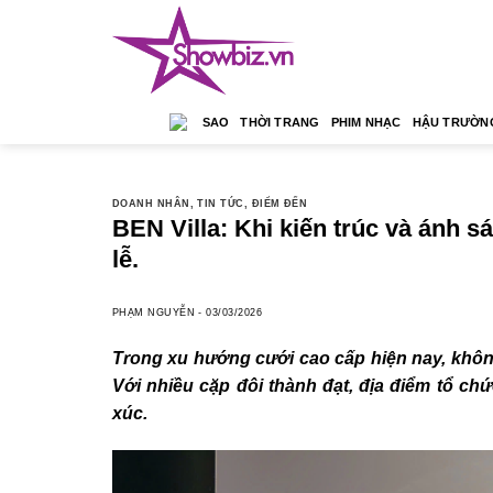
Skip
to
content
SAO
THỜI TRANG
PHIM NHẠC
HẬU TRƯỜN
DOANH NHÂN
,
TIN TỨC
,
ĐIỂM ĐẾN
BEN Villa: Khi kiến trúc và ánh 
lễ.
PHẠM NGUYỄN
-
03/03/2026
Trong xu hướng cưới cao cấp hiện nay, không
Với nhiều cặp đôi thành đạt, địa điểm tổ ch
xúc.