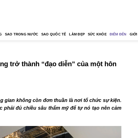
G
SAO TRONG NƯỚC
SAO QUỐC TẾ
LÀM ĐẸP
SỨC KHỎE
ĐIỂM ĐẾN
GIỚI
sáng trở thành “đạo diễn” của một hôn
 gian không còn đơn thuần là nơi tổ chức sự kiện.
ức phải đủ chiều sâu thẩm mỹ để tự nó tạo nên cảm