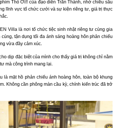
ộ phim Thỏ Ơi!! của đạo diễn Trấn Thành, nhờ chiều sâu
g lĩnh vực tổ chức cưới và sự kiện riêng tư, giá trị thực
hắc.
Villa là nơi tổ chức tiệc sinh nhật riêng tư cùng gia
m cúng, tận dụng tối đa ánh sáng hoàng hôn phản chiếu
ọng vừa đầy cảm xúc.
ho dịp đặc biệt của mình cho thấy giá trị không chỉ nằm
ư mà công trình mang lại.
au là mặt hồ phản chiếu ánh hoàng hôn, toàn bộ khung
m. Không cần phông màn cầu kỳ, chính kiến trúc đã trở