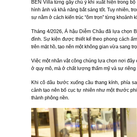
BEN Villa từng gây chú ý khi xuất hiện trong b
hình ảnh và khả năng bắt sáng tốt. Tuy nhiên, tron
sự nằm ở cách kiến trúc “ôm trọn” từng khoảnh k
Tháng 4/2026, Á hậu Diễm Châu đã lựa chọn BEN 
đình. Sự kiện được thiết kế theo phong cách ấ
trên mặt hồ, tạo nên một không gian vừa sang tr
Việc một nhân vật công chúng lựa chọn nơi đây c
ở quy mô, mà ở chất lượng thẩm mỹ và sự riêng t
Khi cô dâu bước xuống cầu thang kính, phía s
cảnh tạo nên bố cục tự nhiên như một thước phi
thành phông nền.