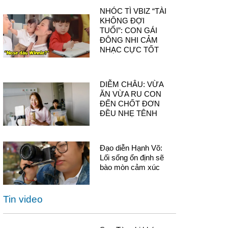
NHÓC TÌ VBIZ “TÀI
KHÔNG ĐỢI
TUỔI”: CON GÁI
ĐÔNG NHI CẢM
NHẠC CỰC TỐT
DIỄM CHÂU: VỪA
ĂN VỪA RU CON
ĐẾN CHỐT ĐƠN
ĐỀU NHẸ TÊNH
Đạo diễn Hạnh Võ:
Lối sống ổn định sẽ
bào mòn cảm xúc
Tin video