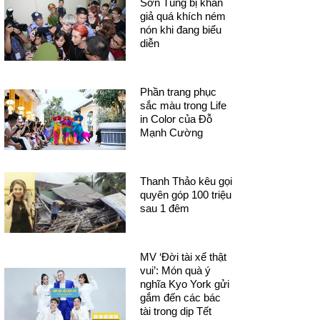
Sơn Tùng bị khán
giả quá khích ném
nón khi đang biểu
diễn
Phần trang phục
sắc màu trong Life
in Color của Đỗ
Mạnh Cường
Thanh Thảo kêu gọi
quyên góp 100 triệu
sau 1 đêm
MV ‘Đời tài xế thật
vui’: Món quà ý
nghĩa Kyo York gửi
gắm đến các bác
tài trong dịp Tết