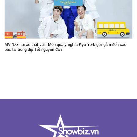
MV ‘Đời tài xế thật vui’: Món quà ý nghĩa Kyo York gửi gắm đến các
bác tài trong dịp Tết nguyên đán