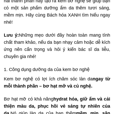
hai thành phần này tạo ra kem bơ nghệ sẽ giúp bạn
có một sản phẩm dưỡng ẩm da thêm tươi sáng,
mềm mịn. Hãy cùng Bách hóa XANH tìm hiểu ngay
nhé!
Lưu ý:
Những mẹo dưới đây hoàn toàn mang tính
chất tham khảo, nếu da bạn nhạy cảm hoặc dễ kích
ứng nên cẩn trọng và hỏi ý kiến bác sĩ da liễu,
chuyên gia nhé!
1. Công dụng dưỡng da của kem bơ nghệ
Kem bơ nghệ có lợi ích chăm sóc làn da
ngay từ
mỗi thành phần – bơ hạt mỡ và củ nghệ.
Bơ hạt mỡ có khả năng
hydrat hóa, giữ ẩm và cải
thiện màu da, phục hồi vẻ sáng tự nhiên của
da.
Nó giúp làn da của bạn thêm
mềm, mịn, săn