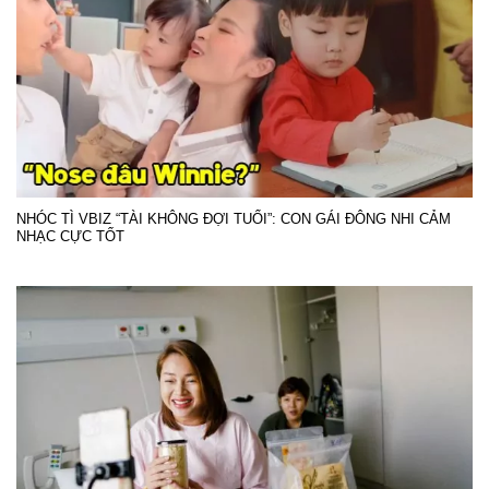
NHÓC TÌ VBIZ “TÀI KHÔNG ĐỢI TUỔI”: CON GÁI ĐÔNG NHI CẢM
NHẠC CỰC TỐT