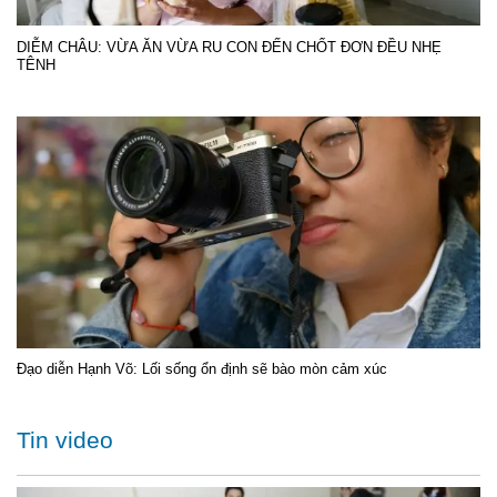
DIỄM CHÂU: VỪA ĂN VỪA RU CON ĐẾN CHỐT ĐƠN ĐỀU NHẸ
TÊNH
Đạo diễn Hạnh Võ: Lối sống ổn định sẽ bào mòn cảm xúc
Tin video