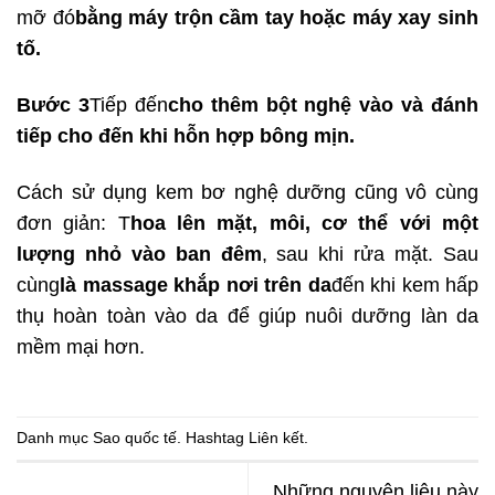
mỡ đó
bằng máy trộn cầm tay hoặc máy xay sinh
tố.
Bước 3
Tiếp đến
cho thêm bột nghệ vào và đánh
tiếp cho đến khi hỗn hợp bông mịn.
Cách sử dụng kem bơ nghệ dưỡng cũng vô cùng
đơn giản: T
hoa lên mặt, môi, cơ thể với một
lượng nhỏ vào ban đêm
, sau khi rửa mặt. Sau
cùng
là massage khắp nơi trên da
đến khi kem hấp
thụ hoàn toàn vào da để giúp nuôi dưỡng làn da
mềm mại hơn.
Danh mục
Sao quốc tế
. Hashtag
Liên kết
.
Những nguyên liệu này