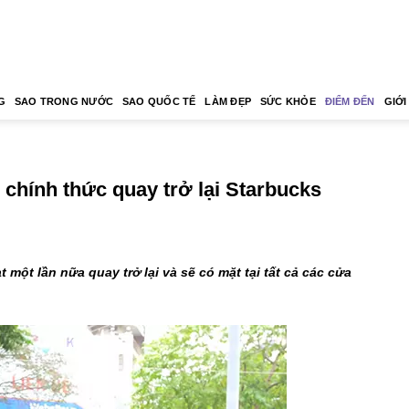
G
SAO TRONG NƯỚC
SAO QUỐC TẾ
LÀM ĐẸP
SỨC KHỎE
ĐIỂM ĐẾN
GIỚI
 chính thức quay trở lại Starbucks
 một lần nữa quay trở lại và sẽ có mặt tại tất cả các cửa