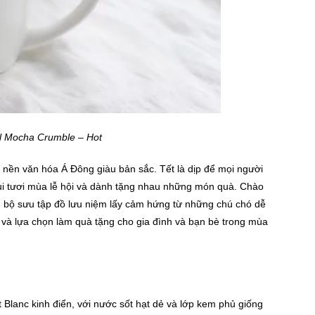
l Mocha Crumble – Hot
g nền văn hóa Á Đông giàu bản sắc. Tết là dịp để mọi người
i tươi mùa lễ hội và dành tặng nhau những món quà. Chào
u bộ sưu tập đồ lưu niệm lấy cảm hứng từ những chú chó dễ
và lựa chọn làm quà tặng cho gia đình và bạn bè trong mùa
lanc kinh điển, với nước sốt hạt dẻ và lớp kem phủ giống