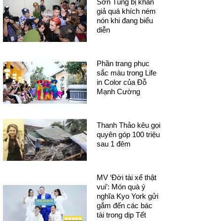
Sơn Tùng bị khán
giả quá khích ném
nón khi đang biểu
diễn
Phần trang phục
sắc màu trong Life
in Color của Đỗ
Mạnh Cường
Thanh Thảo kêu gọi
quyên góp 100 triệu
sau 1 đêm
MV ‘Đời tài xế thật
vui’: Món quà ý
nghĩa Kyo York gửi
gắm đến các bác
tài trong dịp Tết