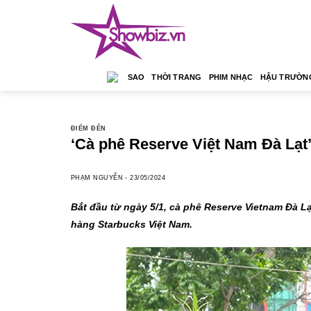
Skip
to
content
SAO
THỜI TRANG
PHIM NHẠC
HẬU TRƯỜN
ĐIỂM ĐẾN
‘Cà phê Reserve Việt Nam Đà Lạt’
PHẠM NGUYỄN
-
23/05/2024
Bắt đầu từ ngày 5/1, cà phê Reserve Vietnam Đà Lạt
hàng Starbucks Việt Nam.