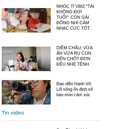
NHÓC TÌ VBIZ “TÀI
KHÔNG ĐỢI
TUỔI”: CON GÁI
ĐÔNG NHI CẢM
NHẠC CỰC TỐT
DIỄM CHÂU: VỪA
ĂN VỪA RU CON
ĐẾN CHỐT ĐƠN
ĐỀU NHẸ TÊNH
Đạo diễn Hạnh Võ:
Lối sống ổn định sẽ
bào mòn cảm xúc
Tin video