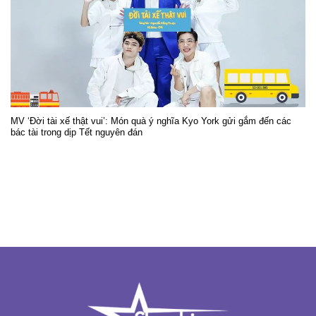
MV ‘Đời tài xế thật vui’: Món quà ý nghĩa Kyo York gửi gắm đến các
bác tài trong dịp Tết nguyên đán