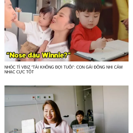
NHÓC TÌ VBIZ “TÀI KHÔNG ĐỢI TUỔI”: CON GÁI ĐÔNG NHI CẢM
NHẠC CỰC TỐT