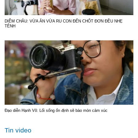
DIỄM CHÂU: VỪA ĂN VỪA RU CON ĐẾN CHỐT ĐƠN ĐỀU NHẸ
TÊNH
Đạo diễn Hạnh Võ: Lối sống ổn định sẽ bào mòn cảm xúc
Tin video