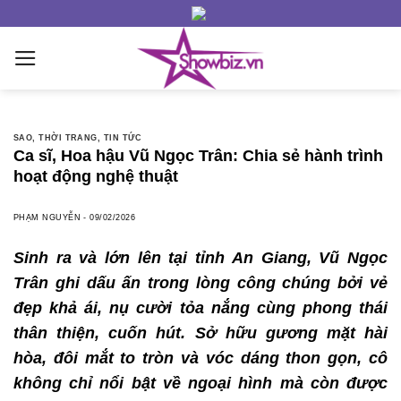
Skip
to
content
SAO
,
THỜI TRANG
,
TIN TỨC
Ca sĩ, Hoa hậu Vũ Ngọc Trân: Chia sẻ hành trình
hoạt động nghệ thuật
PHẠM NGUYỄN
-
09/02/2026
Sinh ra và lớn lên tại tỉnh An Giang, Vũ Ngọc
Trân ghi dấu ấn trong lòng công chúng bởi vẻ
đẹp khả ái, nụ cười tỏa nắng cùng phong thái
thân thiện, cuốn hút. Sở hữu gương mặt hài
hòa, đôi mắt to tròn và vóc dáng thon gọn, cô
không chỉ nổi bật về ngoại hình mà còn được