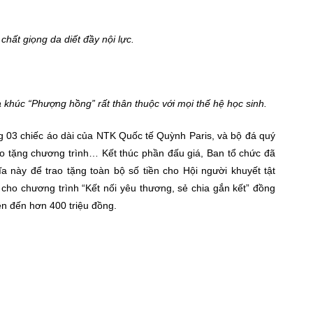
 chất giọng da diết đầy nội lực.
a khúc “Phượng hồng” rất thân thuộc với mọi thế hệ học sinh.
ng 03 chiếc áo dài của NTK Quốc tế Quỳnh Paris, và bộ đá quý
 tặng chương trình… Kết thúc phần đấu giá, Ban tổ chức đã
a này để trao tặng toàn bộ số tiền cho Hội người khuyết tật
ợ cho chương trình “Kết nối yêu thương, sẻ chia gắn kết” đồng
ên đến hơn 400 triệu đồng.