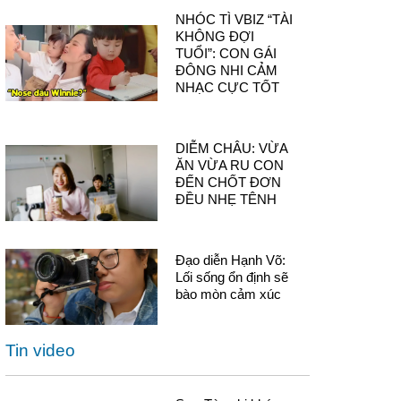
NHÓC TÌ VBIZ “TÀI
KHÔNG ĐỢI
TUỔI”: CON GÁI
ĐÔNG NHI CẢM
NHẠC CỰC TỐT
DIỄM CHÂU: VỪA
ĂN VỪA RU CON
ĐẾN CHỐT ĐƠN
ĐỀU NHẸ TÊNH
Đạo diễn Hạnh Võ:
Lối sống ổn định sẽ
bào mòn cảm xúc
Tin video