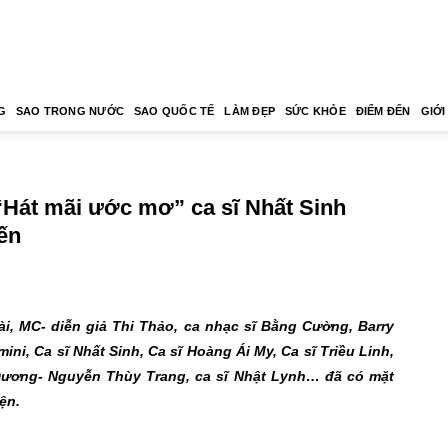
G
SAO TRONG NƯỚC
SAO QUỐC TẾ
LÀM ĐẸP
SỨC KHỎE
ĐIỂM ĐẾN
GIỚI
“Hát mãi ước mơ” ca sĩ Nhất Sinh
ến
i, MC- diễn giả Thi Thảo, ca nhạc sĩ Bằng Cường, Barry
i, Ca sĩ Nhất Sinh, Ca sĩ Hoàng Ái My, Ca sĩ Triều Linh,
 Dương- Nguyễn Thùy Trang, ca sĩ Nhật Lynh… đã có mặt
ện.