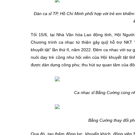
Dàn ca sĩ TP, Hồ Chí Minh phối hợp với trẻ em khiếm
Tối 15/6, tại Nhà Văn hóa Lao động tỉnh, Hội Người 
Chương trình ca nhạc từ thiện gây quỹ hỗ trợ NKT 
khuyết tật” lần thứ II, năm 2022. Đêm ca nhạc với sự
nuôi dạy trẻ cũng như hội viên của Hội khuyết tật t
được dàn dựng công phu; thu hút sự quan tâm của đô
Ca nhạc sĩ Bằng Cường cùng nh
Bằng Cường thay đổi pho
Qua đó, tạo thêm động lực, khuyến khích, động viên 