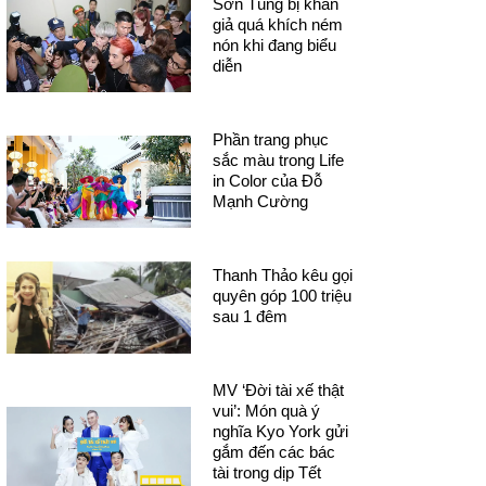
Sơn Tùng bị khán
giả quá khích ném
nón khi đang biểu
diễn
Phần trang phục
sắc màu trong Life
in Color của Đỗ
Mạnh Cường
Thanh Thảo kêu gọi
quyên góp 100 triệu
sau 1 đêm
MV ‘Đời tài xế thật
vui’: Món quà ý
nghĩa Kyo York gửi
gắm đến các bác
tài trong dịp Tết