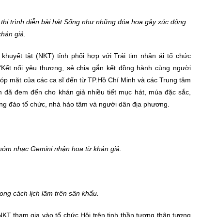
 thị trình diễn bài hát Sống như những đóa hoa gây xúc động
khán giả.
khuyết tật (NKT) tỉnh phối hợp với Trái tim nhân ái tổ chức
“Kết nối yêu thương, sẻ chia gắn kết đồng hành cùng người
 góp mặt của các ca sĩ đến từ TP.Hồ Chí Minh và các Trung tâm
ỉnh đã đem đến cho khán giả nhiều tiết mục hát, múa đặc sắc,
ng đảo tổ chức, nhà hảo tâm và người dân địa phương.
óm nhạc Gemini nhận hoa từ khán giả.
ng cách lịch lãm trên sân khấu.
NKT tham gia vào tổ chức Hội trên tinh thần tương thân tương