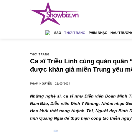
Skip
to
content
SAO
THỜI TRANG
PHIM NHẠC
HẬU TRƯỜN
THỜI TRANG
Ca sĩ Triều Linh cùng quán quân 
được khán giả miền Trung yêu m
PHẠM NGUYỄN
-
21/05/2024
Những nghệ sĩ, ca sĩ như Diễn viên Đoàn Minh Tà
Nam Bảo, Diễn viên Đinh Y Nhung, Nhóm nhạc Gemin
Hoa khôi thời trang Huỳnh Thi, Người đẹp Bình
tỉnh Quảng Ngãi để thực hiện công tác thiền nguy