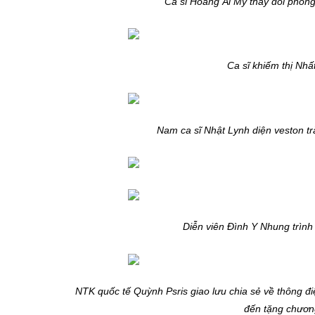
Ca sĩ Hoàng Ái My thay đổi phong
Ca sĩ khiếm thị Nhất
Nam ca sĩ Nhật Lynh diện veston tr
Diễn viên Đình Y Nhung trình
NTK quốc tế Quỳnh Psris giao lưu chia sẻ về thông đ
đến tặng chương