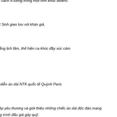
 cách Á Đông trong một tình khúc Bolero.
 Sinh giao lưu với khán giả.
ắng lịch lãm, thể hiện ca khúc đầy xúc cảm.
 diễn áo dài NTK quốc tế Quỳnh Paris
iệp yêu thương và giới thiệu những chiếc áo dài độc đáo mang
 trình đấu giá gây quỹ.