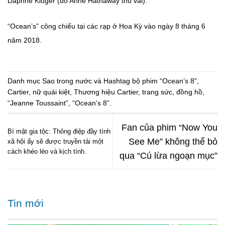
Daphne Kluger (do Anne Hathaway thủ vai).
“Ocean’s” công chiếu tại các rạp ở Hoa Kỳ vào ngày 8 tháng 6
năm 2018.
Danh mục
Sao trong nước
và Hashtag
bộ phim “Ocean’s 8”
,
Cartier
,
nữ quái kiệt
,
Thương hiệu Cartier
,
trang sức
,
đồng hồ
,
“Jeanne Toussaint”
,
“Ocean’s 8”
.
Fan của phim “Now You
Bí mật gia tộc: Thông điệp đầy tính
See Me” không thể bỏ
xã hội ấy sẽ được truyền tải một
cách khéo léo và kịch tính.
qua “Cú lừa ngoạn mục”
Tin mới