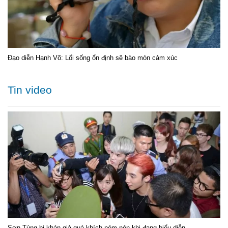
Đạo diễn Hạnh Võ: Lối sống ổn định sẽ bào mòn cảm xúc
Tin video
Sơn Tùng bị khán giả quá khích ném nón khi đang biểu diễn