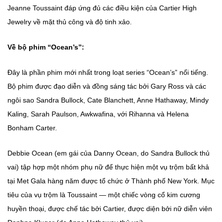
Jeanne Toussaint đáp ứng đủ các điều kiện của Cartier High
Jewelry về mặt thủ công và độ tinh xảo.
Về bộ phim “Ocean’s”:
Đây là phần phim mới nhất trong loạt series “Ocean’s” nổi tiếng.
Bộ phim được đạo diễn và đồng sáng tác bởi Gary Ross và các
ngôi sao Sandra Bullock, Cate Blanchett, Anne Hathaway, Mindy
Kaling, Sarah Paulson, Awkwafina, với Rihanna và Helena
Bonham Carter.
Debbie Ocean (em gái của Danny Ocean, do Sandra Bullock thủ
vai) tập hợp một nhóm phụ nữ để thực hiện một vụ trộm bất khả
tại Met Gala hàng năm được tổ chức ở Thành phố New York. Mục
tiêu của vụ trộm là Toussaint — một chiếc vòng cổ kim cương
huyền thoại, được chế tác bởi Cartier, được diện bởi nữ diễn viên