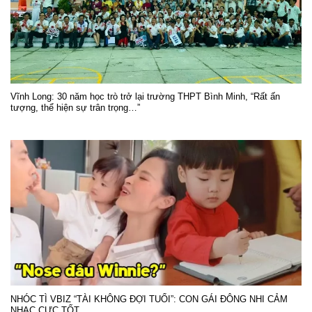
Vĩnh Long: 30 năm học trò trở lại trường THPT Bình Minh, “Rất ấn
tượng, thể hiện sự trân trọng…”
NHÓC TÌ VBIZ “TÀI KHÔNG ĐỢI TUỔI”: CON GÁI ĐÔNG NHI CẢM
NHẠC CỰC TỐT