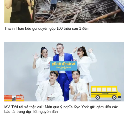
Thanh Thảo kêu gọi quyên góp 100 triệu sau 1 đêm
MV ‘Đời tài xế thật vui’: Món quà ý nghĩa Kyo York gửi gắm đến các
bác tài trong dịp Tết nguyên đán