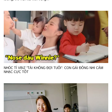
NHÓC TÌ VBIZ “TÀI KHÔNG ĐỢI TUỔI”: CON GÁI ĐÔNG NHI CẢM
NHẠC CỰC TỐT