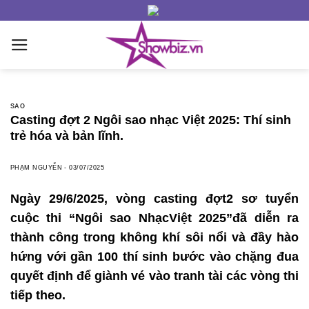
Skip
to
content
SAO
Casting đợt 2 Ngôi sao nhạc Việt 2025: Thí sinh
trẻ hóa và bản lĩnh.
PHẠM NGUYỄN
-
03/07/2025
Ngày 29/6/2025
, vòng
casting đợt
2 sơ tuyển
cuộc thi
“
Ngôi sao Nh
ạc
Việt 2025
”
đã diễn ra
thành công
trong không khí sôi nổi và đầy hào
hứng với gần 100 thí sinh bước vào chặng đua
quyết định để giành vé vào
tranh tài các vòng thi
tiếp theo.