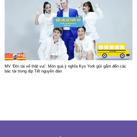
MV ‘Đời tài xế thật vui’: Món quà ý nghĩa Kyo York gửi gắm đến các
bác tài trong dịp Tết nguyên đán