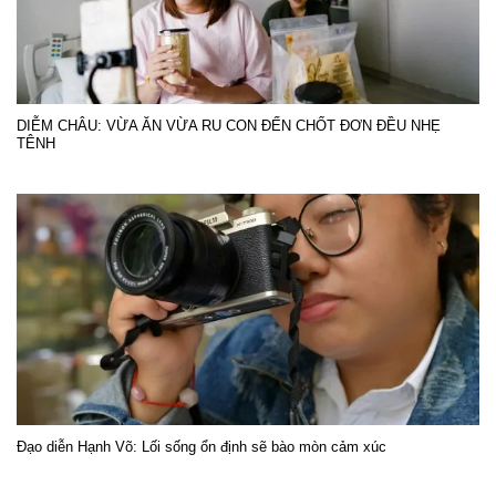
DIỄM CHÂU: VỪA ĂN VỪA RU CON ĐẾN CHỐT ĐƠN ĐỀU NHẸ
TÊNH
Đạo diễn Hạnh Võ: Lối sống ổn định sẽ bào mòn cảm xúc