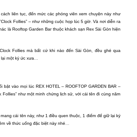
 cách liên tục, đến mức các phóng viên xem chuyện này như
’Clock Follies” – như những cuộc họp lúc 5 giờ. Và nơi diễn ra
ác là Rooftop Garden Bar thuộc khách sạn Rex Sài Gòn hiện
Clock Follies mà bất cứ khi nào đến Sài Gòn, đều ghé qua
 lại một ký ức xưa…
ôn nổi bật vào mọi lúc REX HOTEL – ROOFTOP GARDEN BAR –
ck Follies” như một minh chứng lịch sử, với cái tên đi cùng năm
mang cái tên này, như 1 điều quen thuộc, 1 điểm để giữ lại ký
thêm về thức uống đặc biệt này nhé…