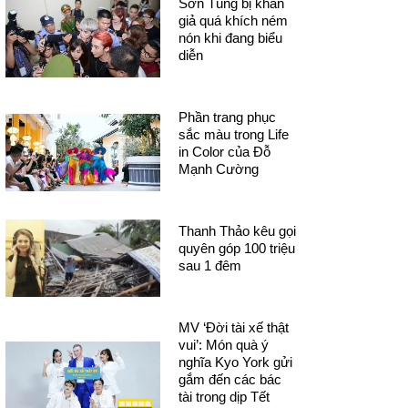
Sơn Tùng bị khán
giả quá khích ném
nón khi đang biểu
diễn
Phần trang phục
sắc màu trong Life
in Color của Đỗ
Mạnh Cường
Thanh Thảo kêu gọi
quyên góp 100 triệu
sau 1 đêm
MV ‘Đời tài xế thật
vui’: Món quà ý
nghĩa Kyo York gửi
gắm đến các bác
tài trong dịp Tết