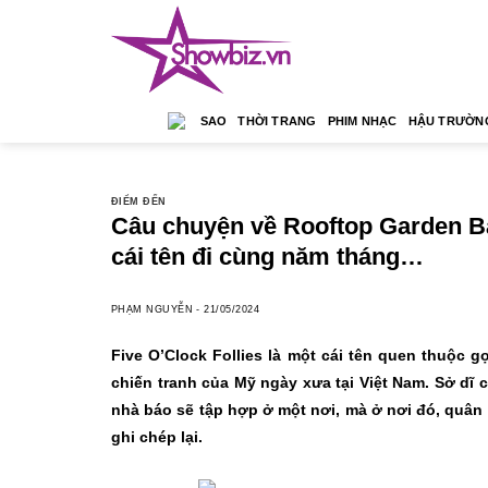
Skip
to
content
SAO
THỜI TRANG
PHIM NHẠC
HẬU TRƯỜN
ĐIỂM ĐẾN
Câu chuyện về Rooftop Garden Bar
cái tên đi cùng năm tháng…
PHẠM NGUYỄN
-
21/05/2024
Five O’Clock Follies là một cái tên quen thuộc
chiến tranh của Mỹ ngày xưa tại Việt Nam. Sở dĩ c
nhà báo sẽ tập hợp ở một nơi, mà ở nơi đó, quân 
ghi chép lại.