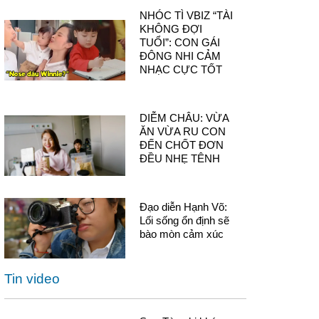
NHÓC TÌ VBIZ “TÀI
KHÔNG ĐỢI
TUỔI”: CON GÁI
ĐÔNG NHI CẢM
NHẠC CỰC TỐT
DIỄM CHÂU: VỪA
ĂN VỪA RU CON
ĐẾN CHỐT ĐƠN
ĐỀU NHẸ TÊNH
Đạo diễn Hạnh Võ:
Lối sống ổn định sẽ
bào mòn cảm xúc
Tin video