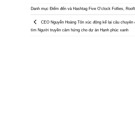
Danh mục
Điểm đến
và Hashtag
Five O’clock Follies
,
Roof
CEO Nguyễn Hoàng Tôn xúc động kể lại câu chuyên 
tìm Người truyền cảm hứng cho dự án Hạnh phúc xanh