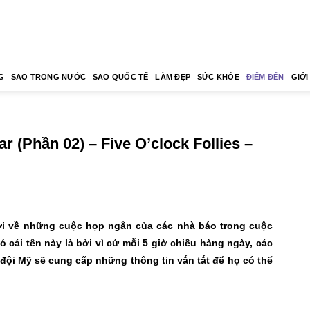
G
SAO TRONG NƯỚC
SAO QUỐC TẾ
LÀM ĐẸP
SỨC KHỎE
ĐIỂM ĐẾN
GIỚI
 (Phần 02) – Five O’clock Follies –
 gợi về những cuộc họp ngắn của các nhà báo trong cuộc
ó cái tên này là bởi vì cứ mỗi 5 giờ chiều hàng ngày, các
đội Mỹ sẽ cung cấp những thông tin vắn tắt để họ có thể