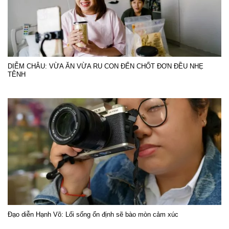
DIỄM CHÂU: VỪA ĂN VỪA RU CON ĐẾN CHỐT ĐƠN ĐỀU NHẸ
TÊNH
Đạo diễn Hạnh Võ: Lối sống ổn định sẽ bào mòn cảm xúc