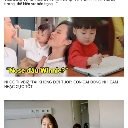
tượng, thể hiện sự trân trọng…”
NHÓC TÌ VBIZ “TÀI KHÔNG ĐỢI TUỔI”: CON GÁI ĐÔNG NHI CẢM
NHẠC CỰC TỐT