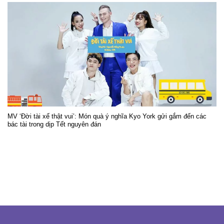
MV ‘Đời tài xế thật vui’: Món quà ý nghĩa Kyo York gửi gắm đến các
bác tài trong dịp Tết nguyên đán