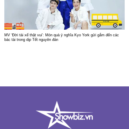
MV ‘Đời tài xế thật vui’: Món quà ý nghĩa Kyo York gửi gắm đến các
bác tài trong dịp Tết nguyên đán