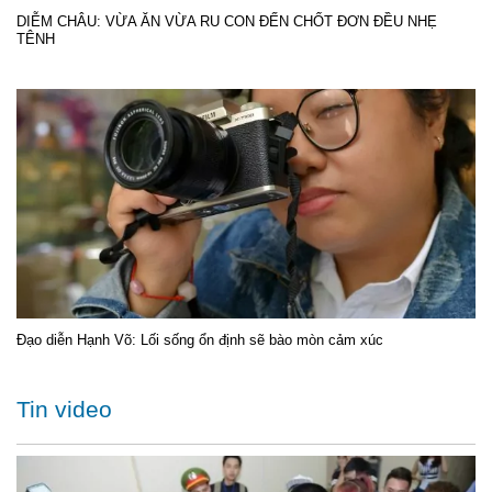
DIỄM CHÂU: VỪA ĂN VỪA RU CON ĐẾN CHỐT ĐƠN ĐỀU NHẸ
TÊNH
Đạo diễn Hạnh Võ: Lối sống ổn định sẽ bào mòn cảm xúc
Tin video