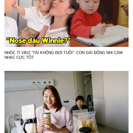
NHÓC TÌ VBIZ “TÀI KHÔNG ĐỢI TUỔI”: CON GÁI ĐÔNG NHI CẢM
NHẠC CỰC TỐT