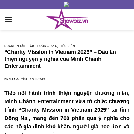
Skip
to
content
DOANH NHÂN
,
HẬU TRƯỜNG
,
SAO
,
TIÊU ĐIỂM
“Charity Mission in Vietnam 2025” – Dấu ấn
thiện nguyện ý nghĩa của Minh Chánh
Entertainment
PHẠM NGUYỄN
-
09/11/2025
Tiếp nối hành trình thiện nguyện thường niên,
Minh Chánh Entertainment vừa tổ chức chương
trình “Charity Mission in Vietnam 2025” tại tỉnh
Đồng Nai, mang đến 700 phần quà ý nghĩa cho
các hộ gia đình khó khăn, người già neo đơn và