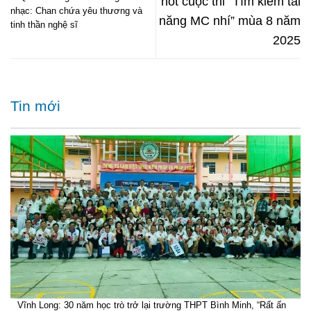
hót cuộc thi “Tìm kiếm tài
nhạc: Chan chứa yêu thương và
năng MC nhí” mùa 8 năm
tinh thần nghệ sĩ
2025
Tin mới
Vĩnh Long: 30 năm học trò trở lại trường THPT Bình Minh, “Rất ấn