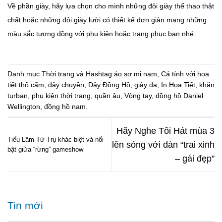
Về phần giày, hãy lựa chọn cho mình những đôi giày thể thao thật
chất hoặc những đôi giày lười có thiết kế đơn giản mang những
màu sắc tương đồng với phụ kiện hoặc trang phục bạn nhé.
Danh mục
Thời trang
và Hashtag
áo sơ mi nam
,
Cá tính với họa
tiết thổ cẩm
,
dây chuyền
,
Dây Đồng Hồ
,
giày da
,
In Họa Tiết
,
khăn
turban
,
phụ kiện thời trang
,
quần âu
,
Vòng tay
,
đồng hồ Daniel
Wellington
,
đồng hồ nam
.
Hãy Nghe Tôi Hát mùa 3
Tiếu Lâm Tứ Trụ khác biệt và nổi
lên sóng với dàn “trai xinh
bật giữa “rừng” gameshow
– gái đẹp”
Tin mới