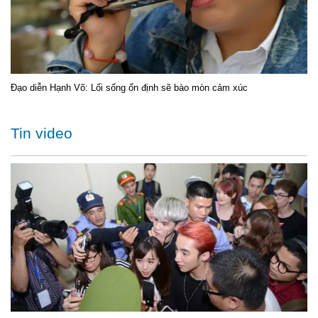
Đạo diễn Hạnh Võ: Lối sống ổn định sẽ bào mòn cảm xúc
Tin video