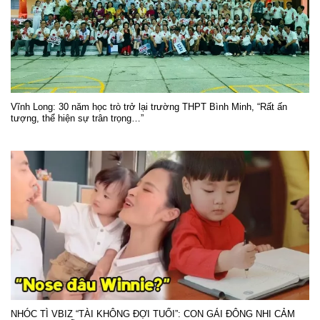
Vĩnh Long: 30 năm học trò trở lại trường THPT Bình Minh, “Rất ấn
tượng, thể hiện sự trân trọng…”
NHÓC TÌ VBIZ “TÀI KHÔNG ĐỢI TUỔI”: CON GÁI ĐÔNG NHI CẢM