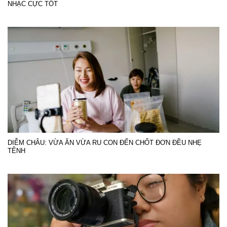
NHẠC CỰC TỐT
DIỄM CHÂU: VỪA ĂN VỪA RU CON ĐẾN CHỐT ĐƠN ĐỀU NHẸ
TÊNH