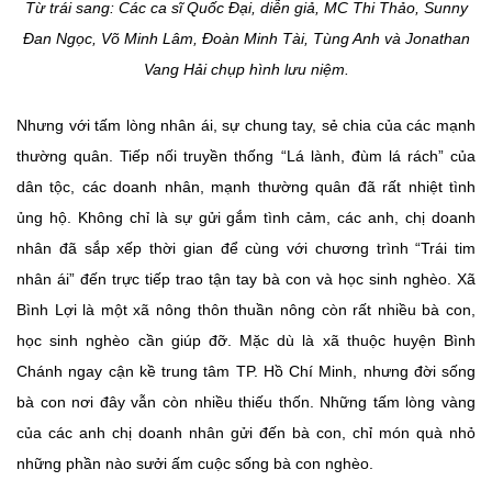
Từ trái sang: Các ca sĩ Quốc Đại, diễn giả, MC Thi Thảo, Sunny
Đan Ngọc, Võ Minh Lâm, Đoàn Minh Tài, Tùng Anh và Jonathan
Vang Hải chụp hình lưu niệm.
Nhưng với tấm lòng nhân ái, sự chung tay, sẻ chia của các mạnh
thường quân. Tiếp nối truyền thống “Lá lành, đùm lá rách” của
dân tộc, các doanh nhân, mạnh thường quân đã rất nhiệt tình
ủng hộ. Không chỉ là sự gửi gắm tình cảm, các anh, chị doanh
nhân đã sắp xếp thời gian để cùng với chương trình “Trái tim
nhân ái” đến trực tiếp trao tận tay bà con và học sinh nghèo. Xã
Bình Lợi là một xã nông thôn thuần nông còn rất nhiều bà con,
học sinh nghèo cần giúp đỡ. Mặc dù là xã thuộc huyện Bình
Chánh ngay cận kề trung tâm TP. Hồ Chí Minh, nhưng đời sống
bà con nơi đây vẫn còn nhiều thiếu thốn. Những tấm lòng vàng
của các anh chị doanh nhân gửi đến bà con, chỉ món quà nhỏ
những phần nào sưởi ấm cuộc sống bà con nghèo.