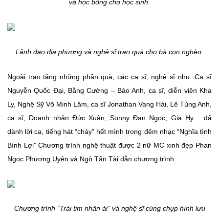
và học bổng cho học sinh.
Lãnh đạo địa phương và nghệ sĩ trao quà cho bà con nghèo.
Ngoài trao tặng những phần quà, các ca sĩ, nghệ sĩ như: Ca sĩ
Nguyễn Quốc Đại, Bằng Cường – Bảo Anh, ca sĩ, diễn viên Kha
Ly, Nghệ Sỹ Võ Minh Lâm, ca sĩ Jonathan Vang Hải, Lê Tùng Anh,
ca sĩ, Doanh nhân Đức Xuân, Sunny Đan Ngọc, Gia Hy… đã
dành lời ca, tiếng hát “cháy” hết mình trong đêm nhạc “Nghĩa tình
Bình Lợi” Chương trình nghệ thuật được 2 nữ MC xinh đẹp Phan
Ngọc Phương Uyên và Ngô Tấn Tài dẫn chương trình.
Chương trình “Trái tim nhân ái” và nghệ sĩ cùng chụp hình lưu