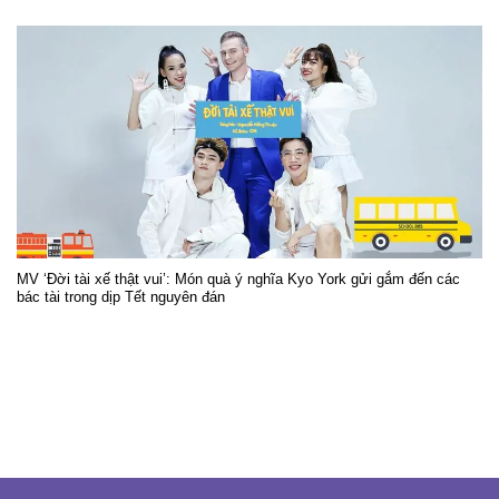
MV ‘Đời tài xế thật vui’: Món quà ý nghĩa Kyo York gửi gắm đến các
bác tài trong dịp Tết nguyên đán