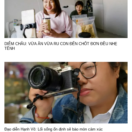
DIỄM CHÂU: VỪA ĂN VỪA RU CON ĐẾN CHỐT ĐƠN ĐỀU NHẸ
TÊNH
Đạo diễn Hạnh Võ: Lối sống ổn định sẽ bào mòn cảm xúc