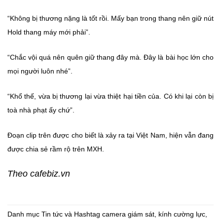
“Không bị thương nặng là tốt rồi. Mấy bạn trong thang nên giữ nút
Hold thang máy mới phải”.
“Chắc vội quá nên quên giữ thang đây mà. Đây là bài học lớn cho
mọi người luôn nhé”.
“Khổ thế, vừa bị thương lại vừa thiệt hại tiền của. Có khi lại còn bị
toà nhà phạt ấy chứ”.
Đoạn clip trên được cho biết là xảy ra tại Việt Nam, hiện vẫn đang
được chia sẻ rầm rộ trên MXH.
Theo cafebiz.vn
Danh mục
Tin tức
và Hashtag
camera giám sát
,
kính cường lực
,