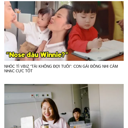
NHÓC TÌ VBIZ “TÀI KHÔNG ĐỢI TUỔI”: CON GÁI ĐÔNG NHI CẢM
NHẠC CỰC TỐT