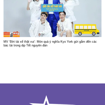
MV ‘Đời tài xế thật vui’: Món quà ý nghĩa Kyo York gửi gắm đến các
bác tài trong dịp Tết nguyên đán