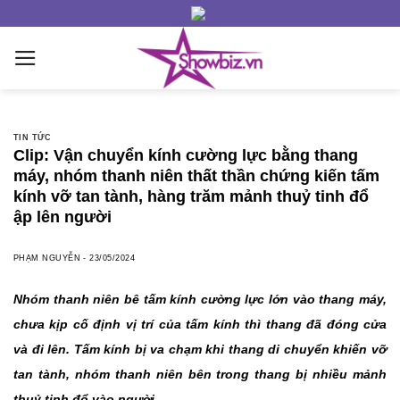
Skip
to
content
TIN TỨC
Clip: Vận chuyển kính cường lực bằng thang
máy, nhóm thanh niên thất thần chứng kiến tấm
kính vỡ tan tành, hàng trăm mảnh thuỷ tinh đổ
ập lên người
PHẠM NGUYỄN
-
23/05/2024
Nhóm thanh niên bê tấm kính cường lực lớn vào thang máy,
chưa kịp cố định vị trí của tấm kính thì thang đã đóng cửa
và đi lên. Tấm kính bị va chạm khi thang di chuyển khiến vỡ
tan tành, nhóm thanh niên bên trong thang bị nhiều mảnh
thuỷ tinh đổ vào người.