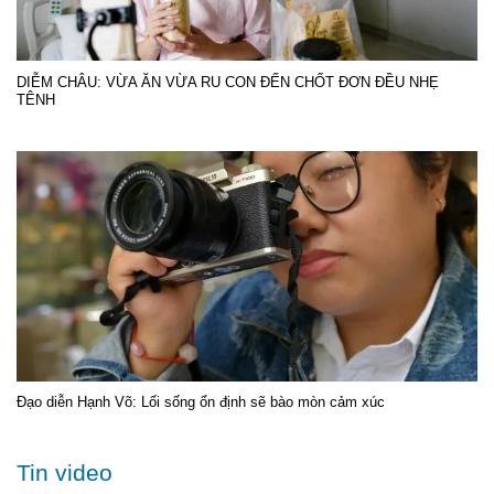
DIỄM CHÂU: VỪA ĂN VỪA RU CON ĐẾN CHỐT ĐƠN ĐỀU NHẸ
TÊNH
Đạo diễn Hạnh Võ: Lối sống ổn định sẽ bào mòn cảm xúc
Tin video