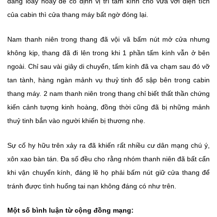
đang loay hoay để cố định vị trí tấm kính cho vừa với diện tích
của cabin thì cửa thang máy bất ngờ đóng lại.
Nam thanh niên trong thang đã vội vã bấm nút mở cửa nhưng
không kịp, thang đã đi lên trong khi 1 phần tấm kính vẫn ở bên
ngoài. Chỉ sau vài giây di chuyển, tấm kính đã va chạm sau đó vỡ
tan tành, hàng ngàn mảnh vụ thuỷ tinh đổ sập bên trong cabin
thang máy. 2 nam thanh niên trong thang chỉ biết thất thần chứng
kiến cảnh tượng kinh hoàng, đồng thời cũng đã bị những mảnh
thuỷ tinh bắn vào người khiến bị thương nhẹ.
Sự cố hy hữu trên xảy ra đã khiến rất nhiều cư dân mạng chú ý,
xôn xao bàn tán. Đa số đều cho rằng nhóm thanh niên đã bất cẩn
khi vận chuyển kính, đáng lẽ họ phải bấm nút giữ cửa thang để
tránh được tình huống tai nạn không đáng có như trên.
Một số bình luận từ cộng đồng mạng: