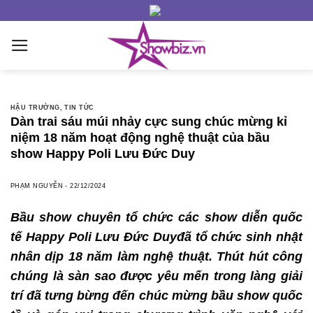
Skip
to
content
HẬU TRƯỜNG
,
TIN TỨC
Dàn trai sáu múi nhảy cực sung chúc mừng kỉ
niệm 18 năm hoạt động nghệ thuật của bầu
show Happy Poli Lưu Đức Duy
PHẠM NGUYỄN
-
22/12/2024
Bầu show chuyên tổ chức các show diễn quốc
tế
Happy Poli Lưu Đức Duy
đã tổ chức sinh nhật
nhân dịp 18 năm làm nghệ thuật. Thút hút công
chúng là sàn sao được yêu mến trong làng giải
trí đã tưng bừng đến chúc mừng bầu show quốc