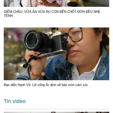
DIỄM CHÂU: VỪA ĂN VỪA RU CON ĐẾN CHỐT ĐƠN ĐỀU NHẸ
TÊNH
Đạo diễn Hạnh Võ: Lối sống ổn định sẽ bào mòn cảm xúc
Tin video