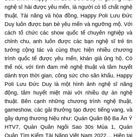
nghệ sĩ hài được yêu mến, là người có tố chất nghệ
thuật. Tài năng và hòa đồng, Happy Poli Lưu Đức
Duy luôn được bạn bè yêu mến và ngưỡng mộ. Với
cách tổ chức các show quốc tế chuyên nghiệp và
chỉnh chu, anh luôn được các bạn nghệ sĩ trẻ tin
tưởng cộng tác và cùng thực hiện nhiều chương
trình quốc tế được yêu mến, khán giả ủng hộ. Có
thể nói, với tình đam mê nghệ thuật và tâm huyết
dành trọn thời gian, công sức cho sân khấu, Happy
Poli Lưu Đức Duy là một hình ảnh nghệ sĩ năng
động, tâm huyết miệt mài với nhiều dự án nghệ
thuật. Bên cạnh những chương trình nghệ thuật,
gameshow, các gải thưởng tạo được tiếng vang, và
gây dựng thương hiệu như: Quán Quân Bộ Ba Ăn Ý
HTV7, Quán Quân Ngôi Sao 30s Mùa 1, Quán
Quân Tìm Kiếm Tài Năng Việt Nam 2022… Hiện tại