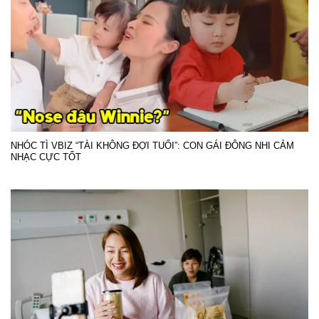
NHÓC TÌ VBIZ “TÀI KHÔNG ĐỢI TUỔI”: CON GÁI ĐÔNG NHI CẢM
NHẠC CỰC TỐT