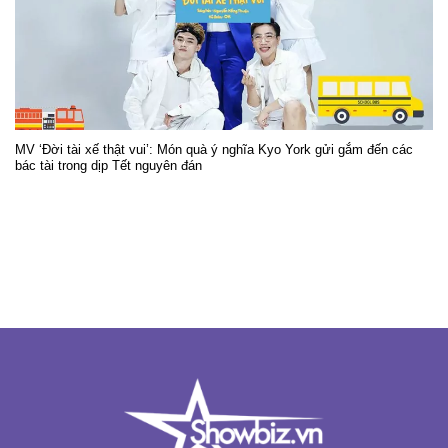
MV ‘Đời tài xế thật vui’: Món quà ý nghĩa Kyo York gửi gắm đến các
bác tài trong dịp Tết nguyên đán