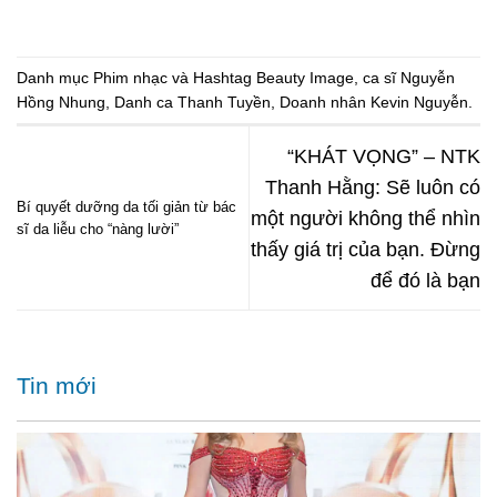
Danh mục
Phim nhạc
và Hashtag
Beauty Image
,
ca sĩ Nguyễn
Hồng Nhung
,
Danh ca Thanh Tuyền
,
Doanh nhân Kevin Nguyễn
.
“KHÁT VỌNG” – NTK
Thanh Hằng: Sẽ luôn có
Bí quyết dưỡng da tối giản từ bác
một người không thể nhìn
sĩ da liễu cho “nàng lười”
thấy giá trị của bạn. Đừng
để đó là bạn
Tin mới