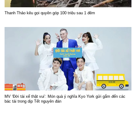
Thanh Thảo kêu gọi quyên góp 100 triệu sau 1 đêm
MV ‘Đời tài xế thật vui’: Món quà ý nghĩa Kyo York gửi gắm đến các
bác tài trong dịp Tết nguyên đán