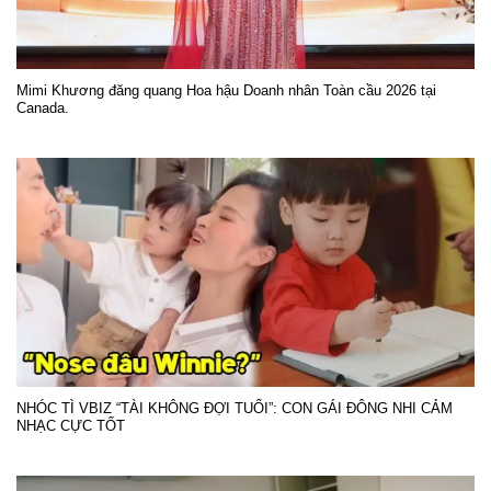
Mimi Khương đăng quang Hoa hậu Doanh nhân Toàn cầu 2026 tại
Canada.
NHÓC TÌ VBIZ “TÀI KHÔNG ĐỢI TUỔI”: CON GÁI ĐÔNG NHI CẢM
NHẠC CỰC TỐT