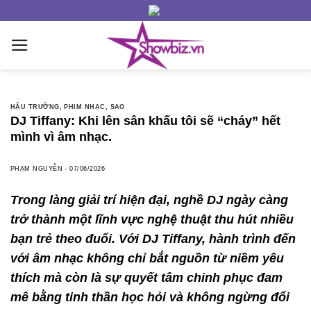
Skip
to
content
HẬU TRƯỜNG
,
PHIM NHẠC
,
SAO
DJ Tiffany: Khi lên sân khấu tôi sẽ “cháy” hết
mình vì âm nhạc.
PHẠM NGUYỄN
-
07/06/2026
Trong làng giải trí hiện đại, nghề DJ ngày càng
trở thành một lĩnh vực nghệ thuật thu hút nhiều
bạn trẻ theo đuổi. Với DJ Tiffany, hành trình đến
với âm nhạc không chỉ bắt nguồn từ niềm yêu
thích mà còn là sự quyết tâm chinh phục đam
mê bằng tinh thần học hỏi và không ngừng đổi