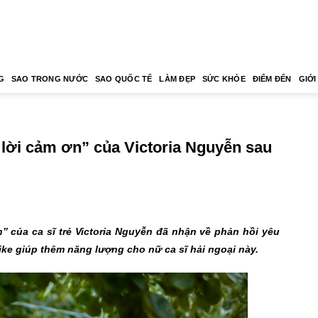
G
SAO TRONG NƯỚC
SAO QUỐC TẾ
LÀM ĐẸP
SỨC KHỎE
ĐIỂM ĐẾN
GIỚI
 lời cảm ơn” của Victoria Nguyễn sau
” của ca sĩ trẻ Victoria Nguyễn đã nhận về phản hồi yêu
ike giúp thêm năng lượng cho nữ ca sĩ hải ngoại này.