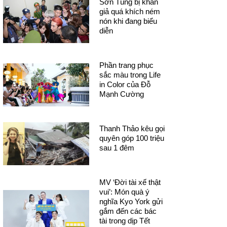
Sơn Tùng bị khán
giả quá khích ném
nón khi đang biểu
diễn
Phần trang phục
sắc màu trong Life
in Color của Đỗ
Mạnh Cường
Thanh Thảo kêu gọi
quyên góp 100 triệu
sau 1 đêm
MV ‘Đời tài xế thật
vui’: Món quà ý
nghĩa Kyo York gửi
gắm đến các bác
tài trong dịp Tết