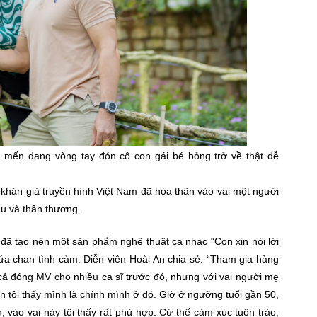
 mến dang vòng tay đón cô con gái bé bỏng trở về thật dễ
khán giả truyền hình Việt Nam đã hóa thân vào vai một người
ậu và thân thương.
đã tạo nên một sản phẩm nghệ thuật ca nhạc “Con xin nói lời
hứa chan tình cảm. Diễn viên Hoài An chia sẻ: “Tham gia hàng
 cả đóng MV cho nhiều ca sĩ trước đó, nhưng với vai người mẹ
ễn tôi thấy mình là chính mình ở đó. Giờ ở ngưỡng tuổi gần 50,
, vào vai này tôi thấy rất phù hợp. Cứ thế cảm xúc tuôn trào,