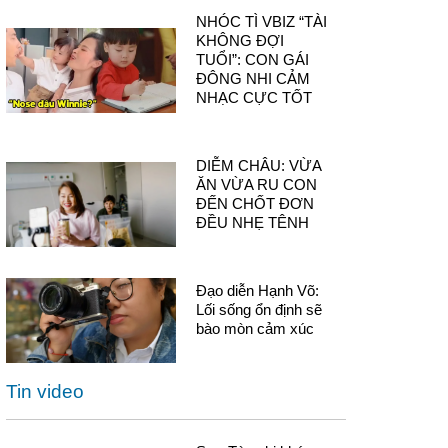
NHÓC TÌ VBIZ “TÀI
KHÔNG ĐỢI
TUỔI”: CON GÁI
ĐÔNG NHI CẢM
NHẠC CỰC TỐT
DIỄM CHÂU: VỪA
ĂN VỪA RU CON
ĐẾN CHỐT ĐƠN
ĐỀU NHẸ TÊNH
Đạo diễn Hạnh Võ:
Lối sống ổn định sẽ
bào mòn cảm xúc
Tin video