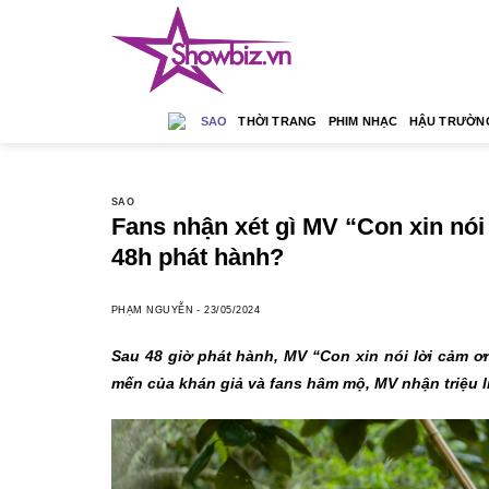
Skip
to
content
SAO
THỜI TRANG
PHIM NHẠC
HẬU TRƯỜN
SAO
Fans nhận xét gì MV “Con xin nói
48h phát hành?
PHẠM NGUYỄN
-
23/05/2024
Sau 48 giờ phát hành, MV “Con xin nói lời cảm ơn
mến của khán giả và fans hâm mộ, MV nhận triệu l