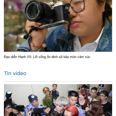
Đạo diễn Hạnh Võ: Lối sống ổn định sẽ bào mòn cảm xúc
Tin video