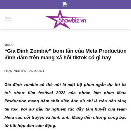
Skip
to
content
VIDEO
“Gia Đình Zombie” bom tấn của Meta Production
đình đám trên mạng xã hội tiktok có gì hay
PHẠM NGUYỄN
-
21/05/2024
Gia đình zombie có thể nói là một bộ phim ngắn dự thi tik
tok short film festival 2022 của nhóm làm phim Meta
Production mang đậm chất điện ảnh dù chỉ là trên nền tảng
tik tok. Với sự đầu tư nghiêm túc đầy tâm huyết của team
Meta vào cốt truyện và hình ảnh. Mang đến những cung bậc
từ hồi hộp đến cảm động.