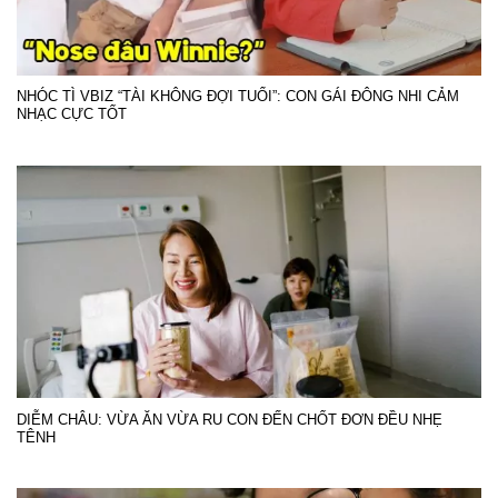
NHÓC TÌ VBIZ “TÀI KHÔNG ĐỢI TUỔI”: CON GÁI ĐÔNG NHI CẢM
NHẠC CỰC TỐT
DIỄM CHÂU: VỪA ĂN VỪA RU CON ĐẾN CHỐT ĐƠN ĐỀU NHẸ
TÊNH