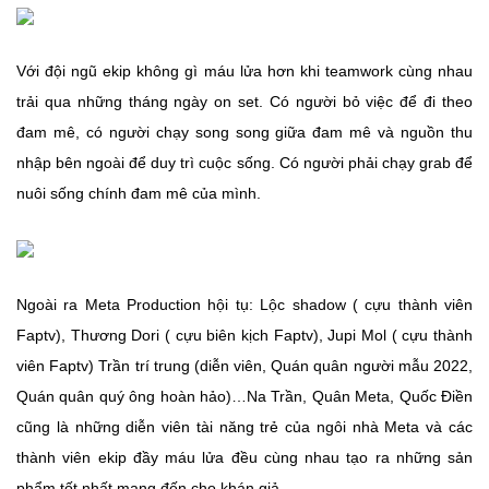
Với đội ngũ ekip không gì máu lửa hơn khi teamwork cùng nhau
trải qua những tháng ngày on set. Có người bỏ việc để đi theo
đam mê, có người chạy song song giữa đam mê và nguồn thu
nhập bên ngoài để duy trì cuộc sống. Có người phải chạy grab để
nuôi sống chính đam mê của mình.
Ngoài ra Meta Production hội tụ: Lộc shadow ( cựu thành viên
Faptv), Thương Dori ( cựu biên kịch Faptv), Jupi Mol ( cựu thành
viên Faptv) Trần trí trung (diễn viên, Quán quân người mẫu 2022,
Quán quân quý ông hoàn hảo)…Na Trần, Quân Meta, Quốc Điền
cũng là những diễn viên tài năng trẻ của ngôi nhà Meta và các
thành viên ekip đầy máu lửa đều cùng nhau tạo ra những sản
phẩm tốt nhất mang đến cho khán giả.