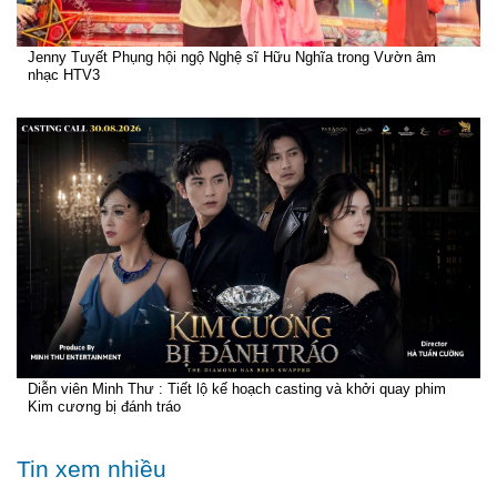
Jenny Tuyết Phụng hội ngộ Nghệ sĩ Hữu Nghĩa trong Vườn âm
nhạc HTV3
Diễn viên Minh Thư : Tiết lộ kế hoạch casting và khởi quay phim
Kim cương bị đánh tráo
Tin xem nhiều