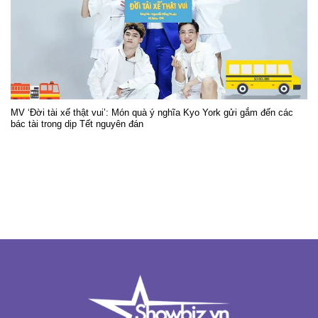
MV ‘Đời tài xế thật vui’: Món quà ý nghĩa Kyo York gửi gắm đến các
bác tài trong dịp Tết nguyên đán