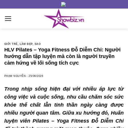
Skip
to
content
GIỚI TRẺ
,
LÀM ĐẸP
,
SAO
HLV Pilates – Yoga Fitness Đỗ Diễm Chi: Người
hướng dẫn tập luyện mà còn là người truyền
cảm hứng về lối sống tích cực
PHẠM NGUYỄN
-
25/06/2026
Trong nhịp sống hiện đại với nhiều áp lực từ
công việc và cuộc sống, nhu cầu chăm sóc sức
khỏe thể chất lẫn tinh thần ngày càng được
nhiều người quan tâm. Giữa xu hướng đó, Huấn
luyện viên Pilates – Yoga Fitness Đỗ Diễm Chi