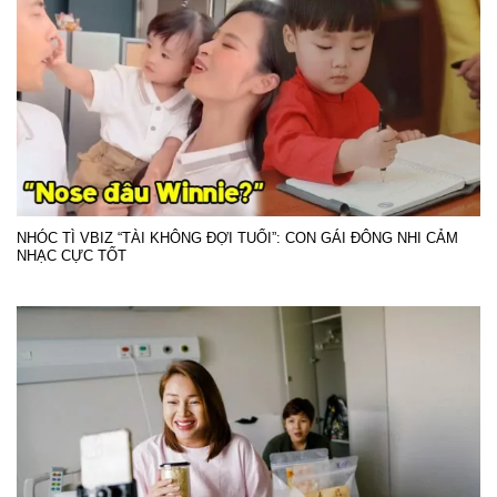
NHÓC TÌ VBIZ “TÀI KHÔNG ĐỢI TUỔI”: CON GÁI ĐÔNG NHI CẢM
NHẠC CỰC TỐT