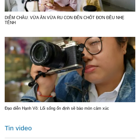
DIỄM CHÂU: VỪA ĂN VỪA RU CON ĐẾN CHỐT ĐƠN ĐỀU NHẸ
TÊNH
Đạo diễn Hạnh Võ: Lối sống ổn định sẽ bào mòn cảm xúc
Tin video