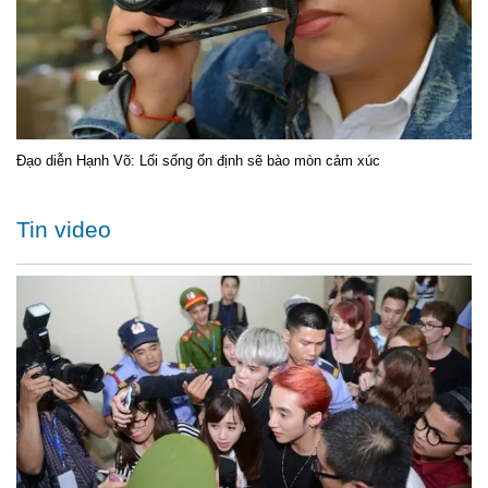
Đạo diễn Hạnh Võ: Lối sống ổn định sẽ bào mòn cảm xúc
Tin video