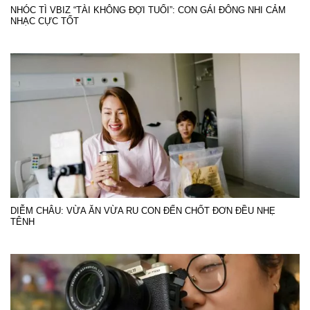
NHÓC TÌ VBIZ “TÀI KHÔNG ĐỢI TUỔI”: CON GÁI ĐÔNG NHI CẢM
NHẠC CỰC TỐT
DIỄM CHÂU: VỪA ĂN VỪA RU CON ĐẾN CHỐT ĐƠN ĐỀU NHẸ
TÊNH