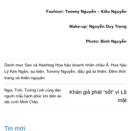
Fashion: Tommy Nguyễn – Kiều Nguyễn
Make-up: Nguyễn Duy Trọng
Photo: Binh Nguyễn
Danh mục
Sao
và Hashtag
Hoa hậu doanh nhân châu Á
,
Hoa hậu
Lý Kim Ngân
,
sự kiện
,
Tommy Nguyễn
,
đấu giá từ thiện
,
Đêm thời
trang và thiện nguyện
.
Ngọc Tình, Tường Linh cùng dàn
Khán giả phát “sốt” vì Lộ
người mẫu hạnh phúc khi diện áo
mặt
dài cưới Minh Châu
Tin mới