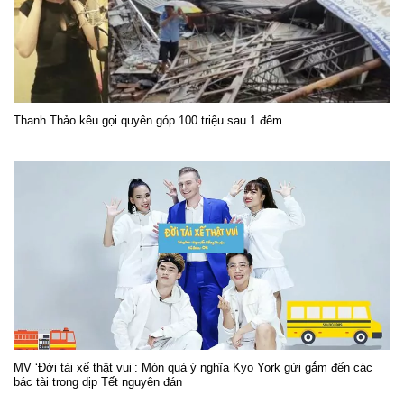
Thanh Thảo kêu gọi quyên góp 100 triệu sau 1 đêm
MV ‘Đời tài xế thật vui’: Món quà ý nghĩa Kyo York gửi gắm đến các
bác tài trong dịp Tết nguyên đán