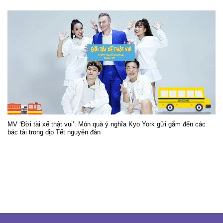
MV ‘Đời tài xế thật vui’: Món quà ý nghĩa Kyo York gửi gắm đến các
bác tài trong dịp Tết nguyên đán