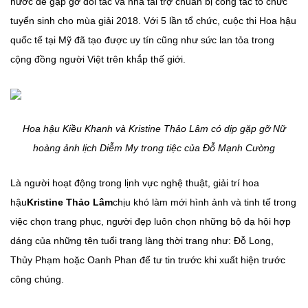
nước để gặp gỡ đối tác và nhà tài trợ chuẩn bị công tác tổ chức
tuyển sinh cho mùa giải 2018. Với 5 lần tổ chức, cuộc thi Hoa hậu
quốc tế tại Mỹ đã tạo được uy tín cũng như sức lan tỏa trong
cộng đồng người Việt trên khắp thế giới.
Hoa hậu Kiều Khanh và Kristine Thảo Lâm có dịp gặp gỡ Nữ
hoàng ảnh lịch Diễm My trong tiệc của Đỗ Mạnh Cường
Là người hoạt động trong lịnh vực nghệ thuật, giải trí hoa
hậu
Kristine Thảo Lâm
chịu khó làm mới hình ảnh và tinh tế trong
việc chọn trang phục, người đẹp luôn chọn những bộ dạ hội hợp
dáng của những tên tuổi trang làng thời trang như: Đỗ Long,
Thủy Phạm hoặc Oanh Phan để tư tin trước khi xuất hiện trước
công chúng.