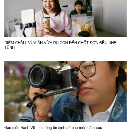
DIỄM CHÂU: VỪA ĂN VỪA RU CON ĐẾN CHỐT ĐƠN ĐỀU NHẸ
TÊNH
Đạo diễn Hạnh Võ: Lối sống ổn định sẽ bào mòn cảm xúc