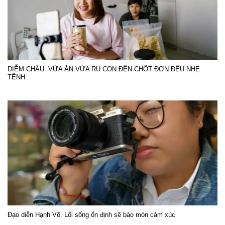
DIỄM CHÂU: VỪA ĂN VỪA RU CON ĐẾN CHỐT ĐƠN ĐỀU NHẸ
TÊNH
Đạo diễn Hạnh Võ: Lối sống ổn định sẽ bào mòn cảm xúc