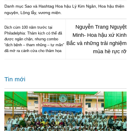
Danh mục
Sao
và Hashtag
Hoa hậu Lý Kim Ngân
,
Hoa hậu thiện
nguyện
,
Lộng lẫy
,
vương miện
.
Nguyễn Trang Nguyệt
Dịch cúm 100 năm trước tại
Philadelphia: Thảm kịch có thể đã
Minh- Hoa hậu xứ Kinh
được ngăn chặn, nhưng combo
Bắc và những trải nghiệm
“dịch bệnh – tham nhũng – tự mãn”
đã mở ra cánh cửa cho thảm họa
mùa hè rực rỡ
Tin mới