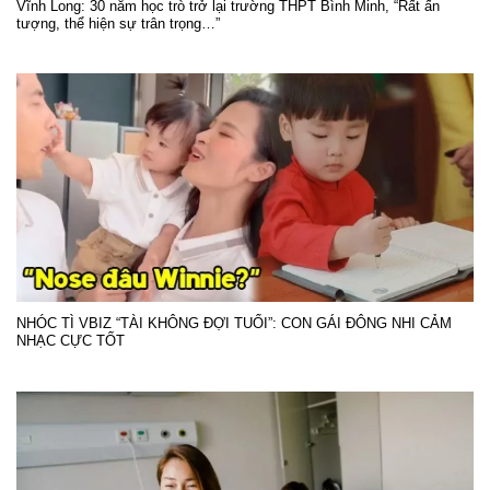
Vĩnh Long: 30 năm học trò trở lại trường THPT Bình Minh, “Rất ấn
tượng, thể hiện sự trân trọng…”
NHÓC TÌ VBIZ “TÀI KHÔNG ĐỢI TUỔI”: CON GÁI ĐÔNG NHI CẢM
NHẠC CỰC TỐT