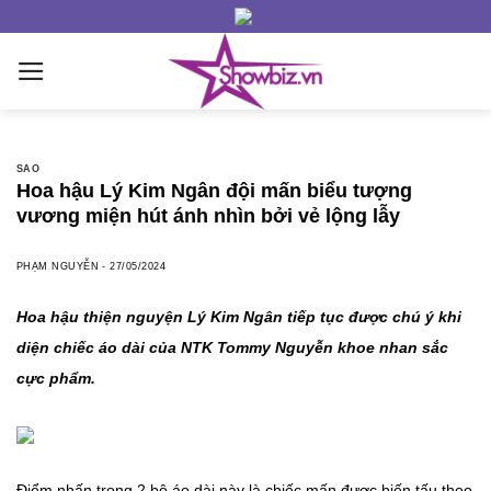
Skip
to
content
SAO
Hoa hậu Lý Kim Ngân đội mấn biểu tượng
vương miện hút ánh nhìn bởi vẻ lộng lẫy
PHẠM NGUYỄN
-
27/05/2024
Hoa hậu thiện nguyện Lý Kim Ngân tiếp tục được chú ý khi
diện chiếc áo dài của NTK Tommy Nguyễn khoe nhan sắc
cực phẩm.
Điểm nhấn trong 2 bộ áo dài này là chiếc mấn được biến tấu theo