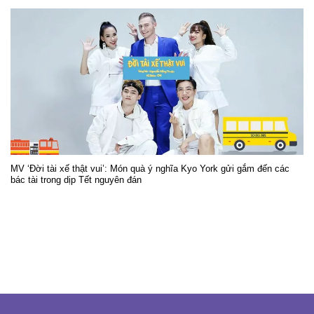
MV ‘Đời tài xế thật vui’: Món quà ý nghĩa Kyo York gửi gắm đến các
bác tài trong dịp Tết nguyên đán