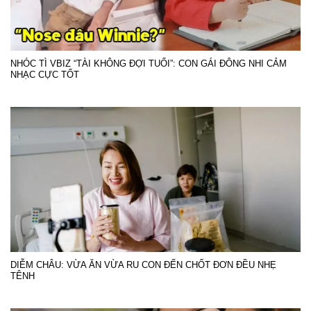
NHÓC TÌ VBIZ “TÀI KHÔNG ĐỢI TUỔI”: CON GÁI ĐÔNG NHI CẢM
NHẠC CỰC TỐT
DIỄM CHÂU: VỪA ĂN VỪA RU CON ĐẾN CHỐT ĐƠN ĐỀU NHẸ
TÊNH