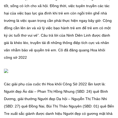
tốt, sống có ích cho xã hội. Đồng thời, việc tuyên truyền các tác
hại của việc bạo lực gia đình khi trẻ em còn ngồi trên ghế nhà
trường là việc quan trọng cần phải thực hiện ngay bây giờ. Cộng
đồng cần lên án và xử lý việc bạo hành trẻ em để trẻ em có một
ký ức tuổi thơ vui vẻ”. Câu trả lời của Ninh Diên Linh được đánh
giá là khéo léo, truyền tải đi những thông điệp tích cực và nhân
văn nhằm bảo vệ quyền trẻ em. Cô đã đăng quang Hoa khôi
công sở 2022
Các giải phụ của cuộc thi Hoa khôi Công Sở 2022 lần lượt là:
Người đẹp Áo dài – Phan Thị Hồng Nhung (SBD: 24) quê Bình
Dương, giải thưởng Người đẹp Dạ hội – Nguyễn Thị Thảo Nhi
(SBD: 27) quê Đồng Nai, Bùi Thị Thảo Nguyên (SBD: 01) quê Bến
Tre xuất sắc giành được danh hiệu Người đẹp có gương mặt khả