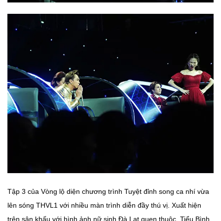
Tập 3 của Vòng lộ diện chương trình Tuyệt đỉnh song ca nhí vừa
lên sóng THVL1 với nhiều màn trình diễn đầy thú vị. Xuất hiện
trên sân khấu với hình ảnh nữ sinh Đà Lạt quen thuộc, Tiểu Bình