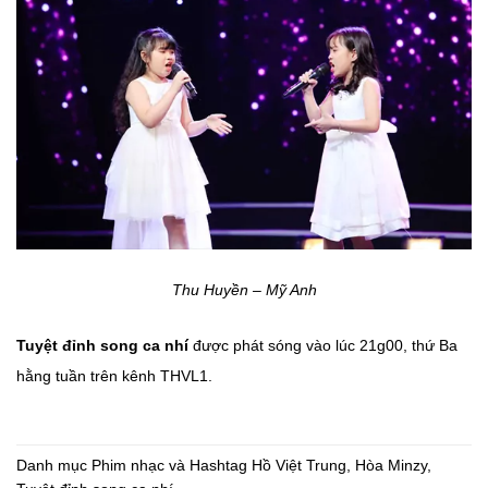
Thu Huyền – Mỹ Anh
Tuyệt đỉnh song ca nhí
được phát sóng vào lúc 21g00, thứ Ba
hằng tuần trên kênh THVL1.
Danh mục
Phim nhạc
và Hashtag
Hồ Việt Trung
,
Hòa Minzy
,