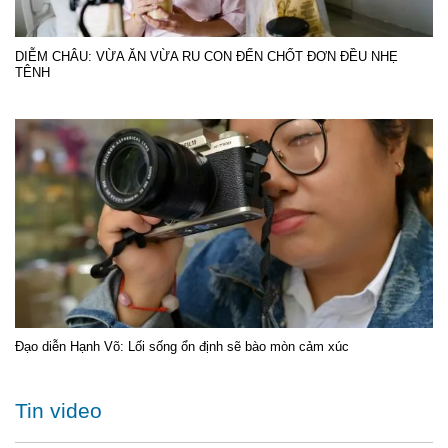
DIỄM CHÂU: VỪA ĂN VỪA RU CON ĐẾN CHỐT ĐƠN ĐỀU NHẸ
TÊNH
Đạo diễn Hạnh Võ: Lối sống ổn định sẽ bào mòn cảm xúc
Tin video