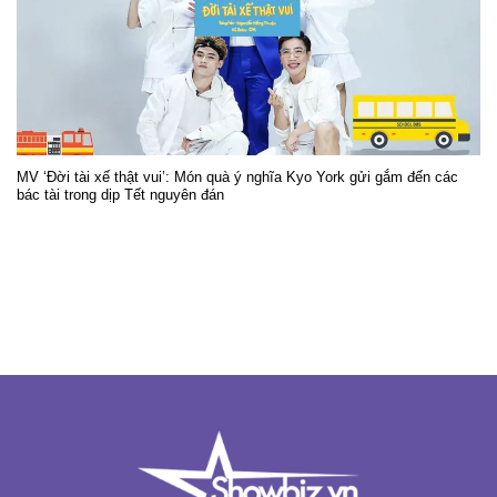
MV ‘Đời tài xế thật vui’: Món quà ý nghĩa Kyo York gửi gắm đến các
bác tài trong dịp Tết nguyên đán