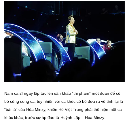
Nam ca sĩ ngay lập tức lên sân khấu “thị phạm” một đoạn để cô
bé cùng song ca, tuy nhiên với ca khúc cô bé đưa ra vô tình lại là
“bài tủ” của Hòa Minzy, khiến Hồ Việt Trung phải thể hiện một ca
khúc khác, trước sự áp đảo từ Huỳnh Lập – Hòa Minzy.