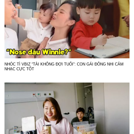
NHÓC TÌ VBIZ “TÀI KHÔNG ĐỢI TUỔI”: CON GÁI ĐÔNG NHI CẢM
NHẠC CỰC TỐT