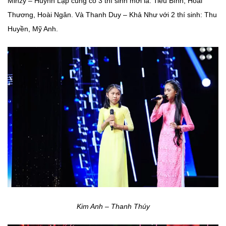
Minzy – Huỳnh Lập cũng có 3 thí sinh mới là: Tiểu Bình, Hoài
Thương, Hoài Ngân. Và Thanh Duy – Khả Như với 2 thí sinh: Thu
Huyền, Mỹ Anh.
Kim Anh – Thanh Thúy