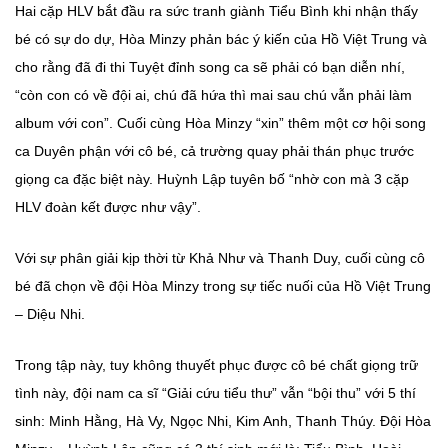
Hai cặp HLV bắt đầu ra sức tranh giành Tiểu Bình khi nhận thấy
bé có sự do dự, Hòa Minzy phản bác ý kiến của Hồ Việt Trung và
cho rằng đã đi thi Tuyệt đỉnh song ca sẽ phải có bạn diễn nhí,
“còn con có về đội ai, chú đã hứa thì mai sau chú vẫn phải làm
album với con”. Cuối cùng Hòa Minzy “xin” thêm một cơ hội song
ca Duyên phận với cô bé, cả trường quay phải thán phục trước
giọng ca đặc biệt này. Huỳnh Lập tuyên bố “nhờ con mà 3 cặp
HLV đoàn kết được như vậy”.
Với sự phân giải kịp thời từ Khả Như và Thanh Duy, cuối cùng cô
bé đã chọn về đội Hòa Minzy trong sự tiếc nuối của Hồ Việt Trung
– Diệu Nhi.
Trong tập này, tuy không thuyết phục được cô bé chất giọng trữ
tình này, đội nam ca sĩ “Giải cứu tiểu thư” vẫn “bội thu” với 5 thí
sinh: Minh Hằng, Hà Vy, Ngọc Nhi, Kim Anh, Thanh Thúy. Đội Hòa