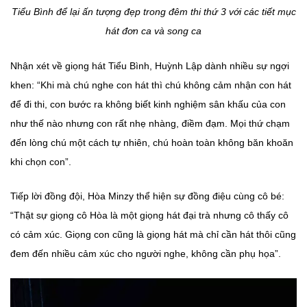
Tiểu Bình để lại ấn tượng đẹp trong đêm thi thứ 3 với các tiết mục
hát đơn ca và song ca
Nhận xét về giọng hát Tiểu Bình, Huỳnh Lập dành nhiều sự ngợi
khen: “Khi mà chú nghe con hát thì chú không cảm nhận con hát
để đi thi, con bước ra không biết kinh nghiệm sân khấu của con
như thế nào nhưng con rất nhẹ nhàng, điềm đạm. Mọi thứ chạm
đến lòng chú một cách tự nhiên, chú hoàn toàn không băn khoăn
khi chọn con”.
Tiếp lời đồng đội, Hòa Minzy thể hiện sự đồng điệu cùng cô bé:
“Thật sự giọng cô Hòa là một giọng hát đại trà nhưng cô thấy cô
có cảm xúc. Giọng con cũng là giọng hát mà chỉ cần hát thôi cũng
đem đến nhiều cảm xúc cho người nghe, không cần phụ họa”.