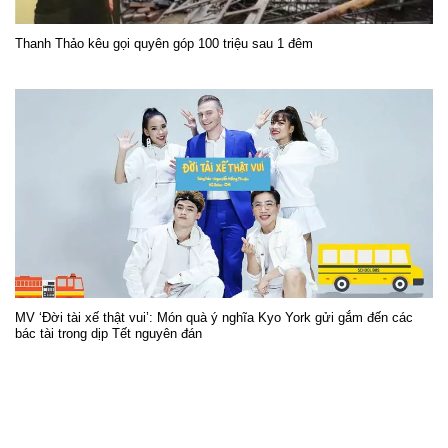
Thanh Thảo kêu gọi quyên góp 100 triệu sau 1 đêm
MV ‘Đời tài xế thật vui’: Món quà ý nghĩa Kyo York gửi gắm đến các
bác tài trong dịp Tết nguyên đán