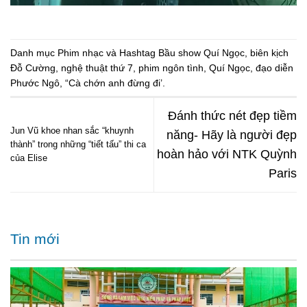
Danh mục
Phim nhạc
và Hashtag
Bầu show Quí Ngọc
,
biên kịch
Đỗ Cường
,
nghệ thuật thứ 7
,
phim ngôn tình
,
Quí Ngọc
,
đạo diễn
Phước Ngô
,
“Cà chớn anh đừng đi’
.
Đánh thức nét đẹp tiềm
Jun Vũ khoe nhan sắc “khuynh
năng- Hãy là người đẹp
thành” trong những “tiết tấu” thi ca
hoàn hảo với NTK Quỳnh
của Elise
Paris
Tin mới