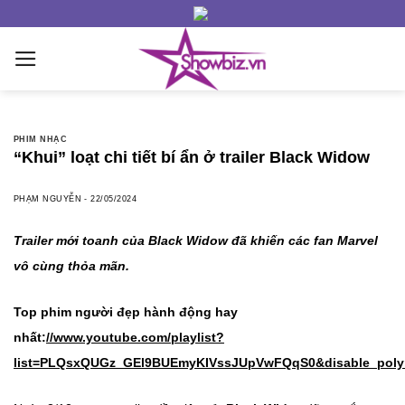
Skip
to
content
PHIM NHẠC
“Khui” loạt chi tiết bí ẩn ở trailer Black Widow
PHẠM NGUYỄN
-
22/05/2024
Trailer mới toanh của Black Widow đã khiến các fan Marvel
vô cùng thỏa mãn.
Top phim người đẹp hành động hay
nhất:
//www.youtube.com/playlist?
list=PLQsxQUGz_GEl9BUEmyKIVssJUpVwFQqS0&disable_poly