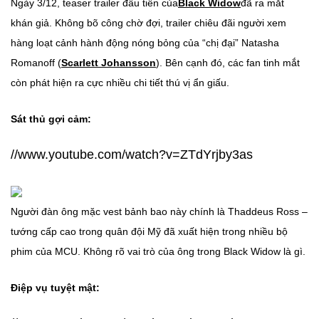
Ngày 3/12, teaser trailer đầu tiên của
Black Widow
đã ra mắt
khán giả. Không bõ công chờ đợi, trailer chiêu đãi người xem
hàng loạt cảnh hành động nóng bỏng của “chị đại” Natasha
Romanoff (
Scarlett Johansson
). Bên cạnh đó, các fan tinh mắt
còn phát hiện ra cực nhiều chi tiết thú vị ẩn giấu.
Sát thủ gợi cảm:
//www.youtube.com/watch?v=ZTdYrjby3as
Người đàn ông mặc vest bảnh bao này chính là Thaddeus Ross –
tướng cấp cao trong quân đội Mỹ đã xuất hiện trong nhiều bộ
phim của MCU. Không rõ vai trò của ông trong Black Widow là gì.
Điệp vụ tuyệt mật: