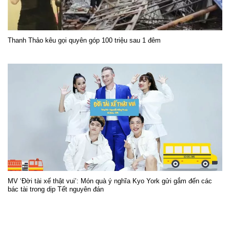
Thanh Thảo kêu gọi quyên góp 100 triệu sau 1 đêm
MV ‘Đời tài xế thật vui’: Món quà ý nghĩa Kyo York gửi gắm đến các
bác tài trong dịp Tết nguyên đán