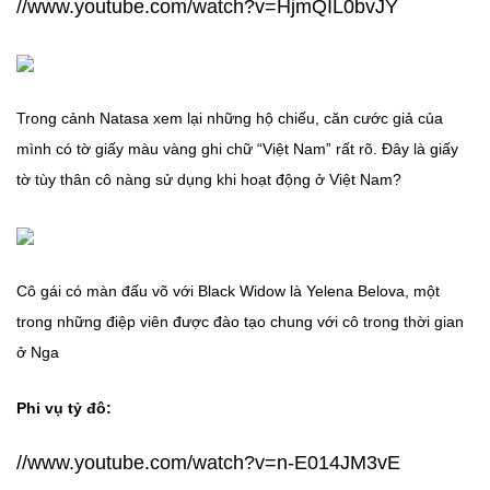
//www.youtube.com/watch?v=HjmQIL0bvJY
Trong cảnh Natasa xem lại những hộ chiếu, căn cước giả của
mình có tờ giấy màu vàng ghi chữ “Việt Nam” rất rõ. Đây là giấy
tờ tùy thân cô nàng sử dụng khi hoạt động ở Việt Nam?
Cô gái có màn đấu võ với Black Widow là Yelena Belova, một
trong những điệp viên được đào tạo chung với cô trong thời gian
ở Nga
Phi vụ tỷ đô:
//www.youtube.com/watch?v=n-E014JM3vE